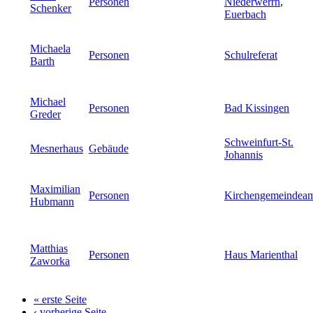
Personen
Niederwerrn
,
Schenker
Euerbach
Michaela
Personen
Schulreferat
Barth
Michael
Personen
Bad Kissingen
Greder
Schweinfurt-St.
Mesnerhaus
Gebäude
Johannis
Maximilian
Personen
Kirchengemeindea
Hubmann
Matthias
Personen
Haus Marienthal
Zaworka
« erste Seite
Seiten
‹ vorherige Seite