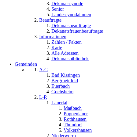
Dekanatssynode
Senior
Landessynodalinnen
Beauftragte
Dekanatsbeauftragte
Dekanatsfrauenbeauftragte
Informationen
Zahlen / Fakten
Karte
Alle Adressen
Dekanatsbibliothek
Gemeinden
A-G
Bad Kissingen
Bergrheinfeld
Euerbach
Gochsheim
L-R
Lauertal
Maßbach
Poppenlauer
Rothhausen
Thundorf
Volkershausen
Niederwerrn