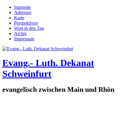
Direkt zum Inhalt
Startseite
Adressen
Hauptmenü
Karte
Perspektiven
Wort in den Tag
Archiv
Impressum
Evang.- Luth. Dekanat
Schweinfurt
evangelisch zwischen Main und Rhön