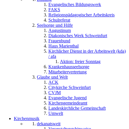
Evangelisches Bildungswerk
FAKS
Religionspädagogischer Arbeitskreis
Schulreferat
Seelsorge und Hilfe
Augustinum
Diakonisches Werk Schweinfurt
Frauenbund
Haus Marienthal
Kirchlicher Dienst in der Arbeitswelt (kda)
/ afa
Aktion: freier Sonntag
Krankenhausseelsorge
Mitarbeitervertretung
Glaube und Welt
ACK
Citykirche Schweinfurt
CVJM
Evangelische Jugend
Kirchengemeindeamt
Landeskirchliche Gemeinschaft
Umwelt
Kirchenmusik
dekanatsweit
Veranstaltungshinweise