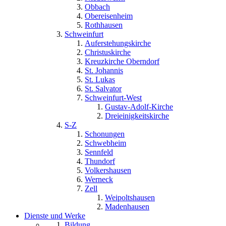
Obbach
Obereisenheim
Rothhausen
Schweinfurt
Auferstehungskirche
Christuskirche
Kreuzkirche Oberndorf
St. Johannis
St. Lukas
St. Salvator
Schweinfurt-West
Gustav-Adolf-Kirche
Dreieinigkeitskirche
S-Z
Schonungen
Schwebheim
Sennfeld
Thundorf
Volkershausen
Werneck
Zell
Weipoltshausen
Madenhausen
Dienste und Werke
Bildung