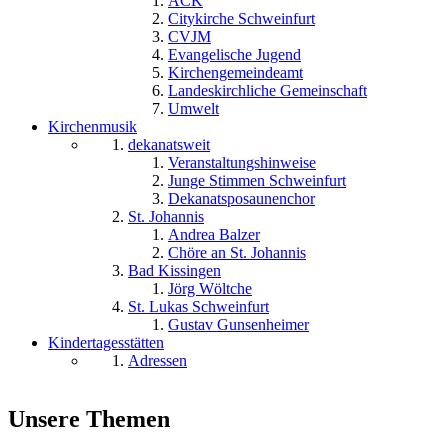
ACK
Citykirche Schweinfurt
CVJM
Evangelische Jugend
Kirchengemeindeamt
Landeskirchliche Gemeinschaft
Umwelt
Kirchenmusik
dekanatsweit
Veranstaltungshinweise
Junge Stimmen Schweinfurt
Dekanatsposaunenchor
St. Johannis
Andrea Balzer
Chöre an St. Johannis
Bad Kissingen
Jörg Wöltche
St. Lukas Schweinfurt
Gustav Gunsenheimer
Kindertagesstätten
Adressen
Unsere Themen