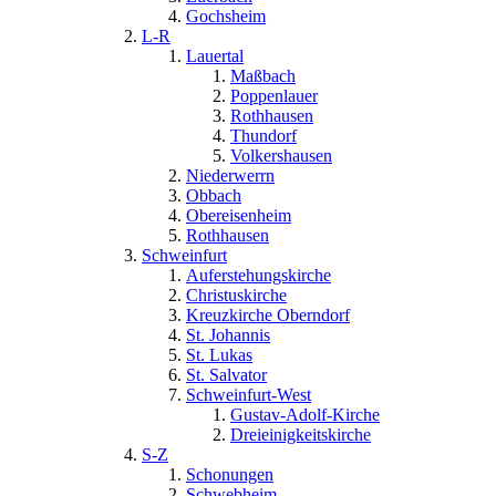
Gochsheim
L-R
Lauertal
Maßbach
Poppenlauer
Rothhausen
Thundorf
Volkershausen
Niederwerrn
Obbach
Obereisenheim
Rothhausen
Schweinfurt
Auferstehungskirche
Christuskirche
Kreuzkirche Oberndorf
St. Johannis
St. Lukas
St. Salvator
Schweinfurt-West
Gustav-Adolf-Kirche
Dreieinigkeitskirche
S-Z
Schonungen
Schwebheim