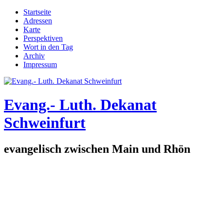
Direkt zum Inhalt
Startseite
Adressen
Hauptmenü
Karte
Perspektiven
Wort in den Tag
Archiv
Impressum
Evang.- Luth. Dekanat
Schweinfurt
evangelisch zwischen Main und Rhön