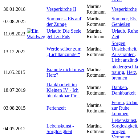
Martina
30.01.2018
Vesperkirche II
Vesperkirche
Rottmann
Sommer – Eis auf
Martina
Sommer
,
Eis
,
07.08.2025
der Zunge
Rottmann
Genießen
Urlaub: Die Seele
Martina
Urlaub
,
Ruhe
11.08.2023
geht zu Fuß
Rottmann
Zeit
Sorgen
,
Werde selber zum
Martina
Unsicherheit
,
13.12.2022
„Lichttanzünder“
Rottmann
Ausstrahlen
,
Licht anzünd
niedergeschl
Brannte nicht unser
Martina
11.05.2015
traurig
,
Herz
,
Herz?
Rottmann
brennen
Dankbarkeit im
Martina
Danken
,
18.07.2019
Kleinen IV - Ich
Rottmann
Dankbarkeit
bin dankbar für...
Ferien
,
Urlau
Martina
03.08.2015
Ferienzeit
zur Ruhe
Rottmann
kommen
Lebenskunst
,
Lebenskunst -
Martina
Sorglosigkeit
04.05.2012
Sorglosigkeit
Rottmann
Sorgen
,
Vertrauen