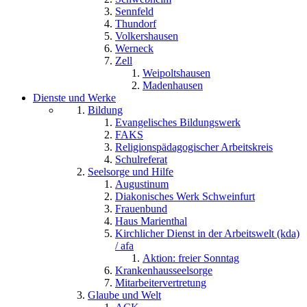
Sennfeld
Thundorf
Volkershausen
Werneck
Zell
Weipoltshausen
Madenhausen
Dienste und Werke
Bildung
Evangelisches Bildungswerk
FAKS
Religionspädagogischer Arbeitskreis
Schulreferat
Seelsorge und Hilfe
Augustinum
Diakonisches Werk Schweinfurt
Frauenbund
Haus Marienthal
Kirchlicher Dienst in der Arbeitswelt (kda)
/ afa
Aktion: freier Sonntag
Krankenhausseelsorge
Mitarbeitervertretung
Glaube und Welt