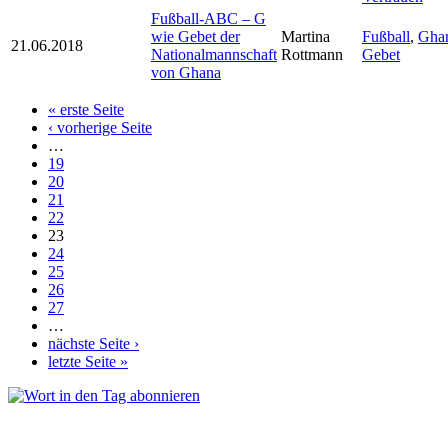
Fußball-ABC – G
wie Gebet der
Martina
Fußball
,
Gha
21.06.2018
Nationalmannschaft
Rottmann
Gebet
von Ghana
« erste Seite
Seiten
‹ vorherige Seite
…
19
20
21
22
23
24
25
26
27
…
nächste Seite ›
letzte Seite »