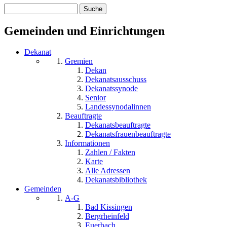
Suche
Suchformular
Gemeinden und Einrichtungen
Dekanat
Gremien
Dekan
Dekanatsausschuss
Dekanatssynode
Senior
Landessynodalinnen
Beauftragte
Dekanatsbeauftragte
Dekanatsfrauenbeauftragte
Informationen
Zahlen / Fakten
Karte
Alle Adressen
Dekanatsbibliothek
Gemeinden
A-G
Bad Kissingen
Bergrheinfeld
Euerbach