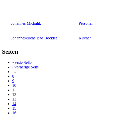
Johannes Michalik
Personen
Johanneskirche Bad Bocklet
Kirchen
Seiten
« erste Seite
‹ vorherige Seite
…
8
9
10
11
12
13
14
15
16