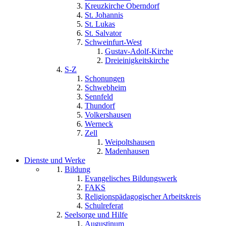
Kreuzkirche Oberndorf
St. Johannis
St. Lukas
St. Salvator
Schweinfurt-West
Gustav-Adolf-Kirche
Dreieinigkeitskirche
S-Z
Schonungen
Schwebheim
Sennfeld
Thundorf
Volkershausen
Werneck
Zell
Weipoltshausen
Madenhausen
Dienste und Werke
Bildung
Evangelisches Bildungswerk
FAKS
Religionspädagogischer Arbeitskreis
Schulreferat
Seelsorge und Hilfe
Augustinum