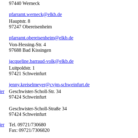
97440
Werneck
pfarramt.werneck@elkb.de
Hauptstr. 8
97247
Obereisenheim
pfarramt.obereisenheim@elkb.de
Von-Hessing-Str. 4
97688
Bad Kissingen
jacqueline.barraud-volk@elkb.de
Luitpoldstr. 1
97421
Schweinfurt
jenny.kreiselmeyer@cvjm-schweinfurt.de
der
Geschwister-Scholl-Str. 34
97424
Schweinfurt
Geschwister-Scholl-Straße 34
97424 Schweinfurt
der
Tel. 09721/730680
Fax: 09721/7306820