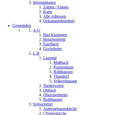
Informationen
Zahlen / Fakten
Karte
Alle Adressen
Dekanatsbibliothek
Gemeinden
A-G
Bad Kissingen
Bergrheinfeld
Euerbach
Gochsheim
L-R
Lauertal
Maßbach
Poppenlauer
Rothhausen
Thundorf
Volkershausen
Niederwerrn
Obbach
Obereisenheim
Rothhausen
Schweinfurt
Auferstehungskirche
Christuskirche