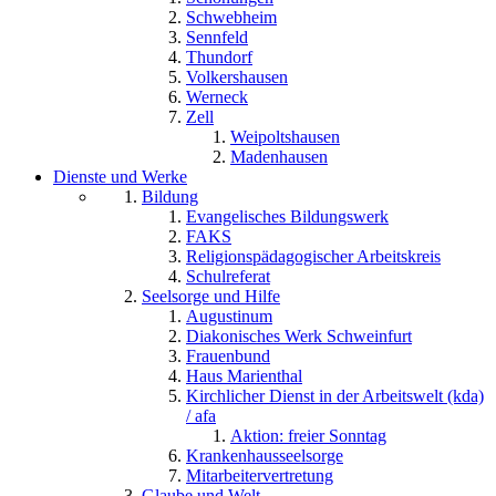
Schwebheim
Sennfeld
Thundorf
Volkershausen
Werneck
Zell
Weipoltshausen
Madenhausen
Dienste und Werke
Bildung
Evangelisches Bildungswerk
FAKS
Religionspädagogischer Arbeitskreis
Schulreferat
Seelsorge und Hilfe
Augustinum
Diakonisches Werk Schweinfurt
Frauenbund
Haus Marienthal
Kirchlicher Dienst in der Arbeitswelt (kda)
/ afa
Aktion: freier Sonntag
Krankenhausseelsorge
Mitarbeitervertretung
Glaube und Welt