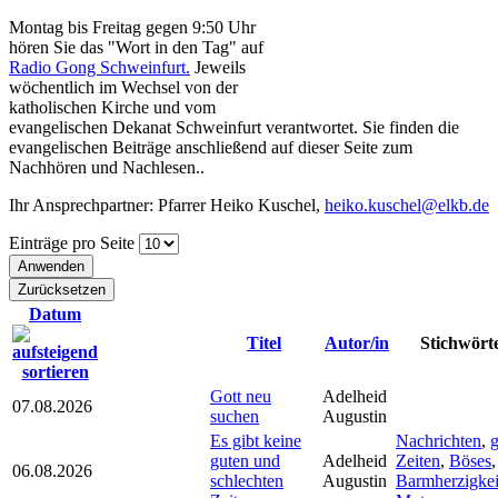
Montag bis Freitag gegen 9:50 Uhr
hören Sie das "Wort in den Tag" auf
Radio Gong Schweinfurt.
Jeweils
wöchentlich im Wechsel von der
katholischen Kirche und vom
evangelischen Dekanat Schweinfurt verantwortet. Sie finden die
evangelischen Beiträge anschließend auf dieser Seite zum
Nachhören und Nachlesen..
Ihr Ansprechpartner: Pfarrer Heiko Kuschel,
heiko.kuschel@elkb.de
Einträge pro Seite
Datum
Titel
Autor/in
Stichwört
Gott neu
Adelheid
07.08.2026
suchen
Augustin
Es gibt keine
Nachrichten
,
g
guten und
Adelheid
Zeiten
,
Böses
,
06.08.2026
schlechten
Augustin
Barmherzigkei