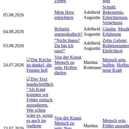
Zeiten
Mut
Schuld
,
Mein Herz
Adelheid
Bekenntnis
,
05.08.2026
erleichtern
Augustin
Erleichterung
,
Vergebung
Religiös
Adelheid
Glaube
,
Musi
04.08.2026
unmusikalisch?
Augustin
Erfahrung
"Nicht lügen?
Zehn Gebote
,
Adelheid
03.08.2026
Da bin ich
Religionsunter
Augustin
raus!"
Ehrlichkeit
Von der Kunst,
Mensch sein
,
Mensch zu
Martina
24.07.2026
hoffen
,
Hoffn
sein: Hoffen
Rottmann
neue Kraft
dürfen
Von der Kunst,
Mensch sein
,
Mensch zu
Martina
Fehler ausradi
23.07.2026
sein: Neu