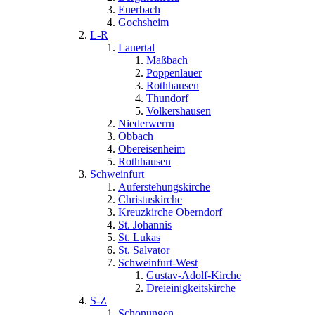
Euerbach
Gochsheim
L-R
Lauertal
Maßbach
Poppenlauer
Rothhausen
Thundorf
Volkershausen
Niederwerrn
Obbach
Obereisenheim
Rothhausen
Schweinfurt
Auferstehungskirche
Christuskirche
Kreuzkirche Oberndorf
St. Johannis
St. Lukas
St. Salvator
Schweinfurt-West
Gustav-Adolf-Kirche
Dreieinigkeitskirche
S-Z
Schonungen