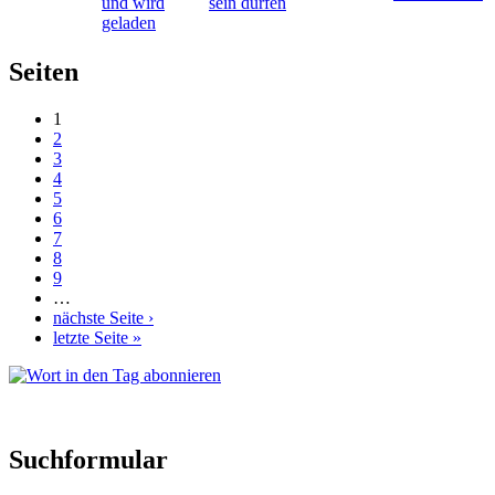
sein dürfen
Seiten
1
2
3
4
5
6
7
8
9
…
nächste Seite ›
letzte Seite »
Suchformular