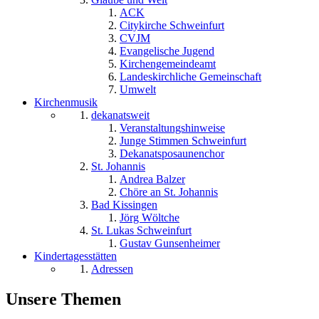
ACK
Citykirche Schweinfurt
CVJM
Evangelische Jugend
Kirchengemeindeamt
Landeskirchliche Gemeinschaft
Umwelt
Kirchenmusik
dekanatsweit
Veranstaltungshinweise
Junge Stimmen Schweinfurt
Dekanatsposaunenchor
St. Johannis
Andrea Balzer
Chöre an St. Johannis
Bad Kissingen
Jörg Wöltche
St. Lukas Schweinfurt
Gustav Gunsenheimer
Kindertagesstätten
Adressen
Unsere Themen