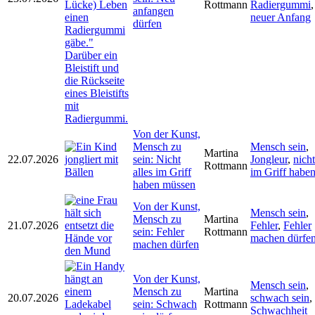
Rottmann
Radiergummi
,
anfangen
neuer Anfang
dürfen
Von der Kunst,
Mensch zu
Mensch sein
,
Martina
22.07.2026
sein: Nicht
Jongleur
,
nicht
Rottmann
alles im Griff
im Griff habe
haben müssen
Von der Kunst,
Mensch sein
,
Mensch zu
Martina
21.07.2026
Fehler
,
Fehler
sein: Fehler
Rottmann
machen dürfe
machen dürfen
Von der Kunst,
Mensch sein
,
Mensch zu
Martina
20.07.2026
schwach sein
,
sein: Schwach
Rottmann
Schwachheit