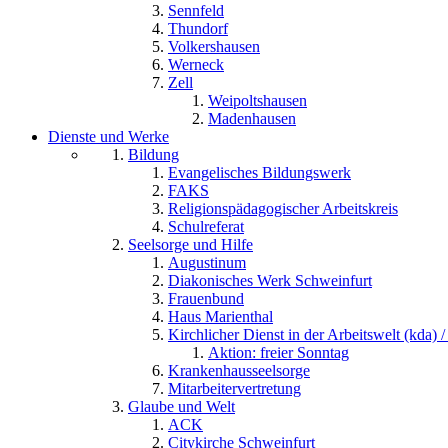
Sennfeld
Thundorf
Volkershausen
Werneck
Zell
Weipoltshausen
Madenhausen
Dienste und Werke
Bildung
Evangelisches Bildungswerk
FAKS
Religionspädagogischer Arbeitskreis
Schulreferat
Seelsorge und Hilfe
Augustinum
Diakonisches Werk Schweinfurt
Frauenbund
Haus Marienthal
Kirchlicher Dienst in der Arbeitswelt (kda) /
Aktion: freier Sonntag
Krankenhausseelsorge
Mitarbeitervertretung
Glaube und Welt
ACK
Citykirche Schweinfurt