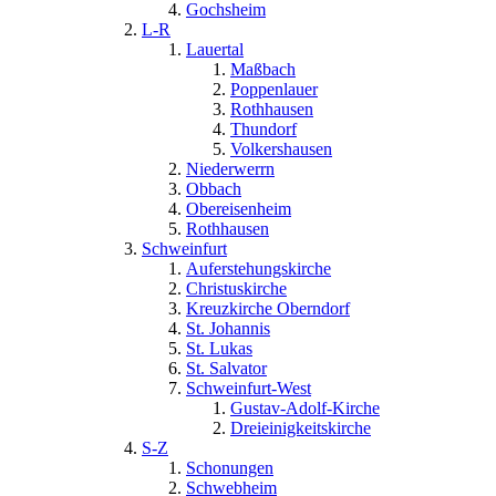
Gochsheim
L-R
Lauertal
Maßbach
Poppenlauer
Rothhausen
Thundorf
Volkershausen
Niederwerrn
Obbach
Obereisenheim
Rothhausen
Schweinfurt
Auferstehungskirche
Christuskirche
Kreuzkirche Oberndorf
St. Johannis
St. Lukas
St. Salvator
Schweinfurt-West
Gustav-Adolf-Kirche
Dreieinigkeitskirche
S-Z
Schonungen
Schwebheim