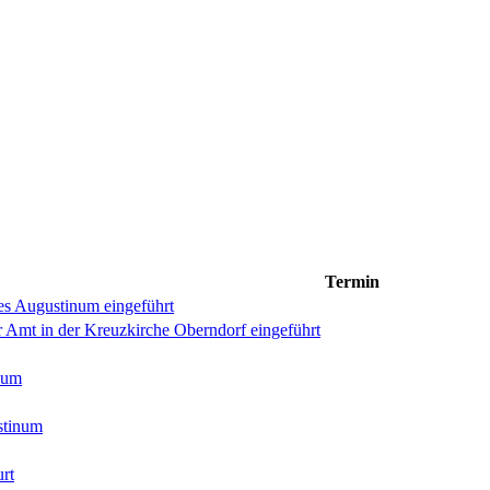
Termin
des Augustinum eingeführt
r Amt in der Kreuzkirche Oberndorf eingeführt
äum
stinum
rt