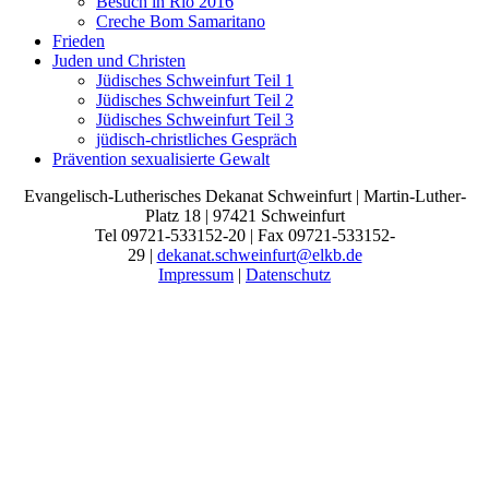
Besuch in Rio 2016
Creche Bom Samaritano
Frieden
Juden und Christen
Jüdisches Schweinfurt Teil 1
Jüdisches Schweinfurt Teil 2
Jüdisches Schweinfurt Teil 3
jüdisch-christliches Gespräch
Prävention sexualisierte Gewalt
Evangelisch-Lutherisches Dekanat Schweinfurt | Martin-Luther-
Platz 18 | 97421 Schweinfurt
Tel 09721-533152-20 | Fax 09721-533152-
29 |
dekanat.schweinfurt@elkb.de
Impressum
|
Datenschutz