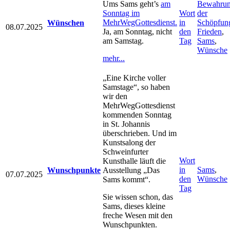
Ums Sams geht’s
am
Bewahru
Sonntag im
Wort
der
MehrWegGottesdienst.
in
Schöpfun
Wünschen
08.07.2025
Ja, am Sonntag, nicht
den
Frieden
,
am Samstag.
Tag
Sams
,
Wünsche
mehr...
„Eine Kirche voller
Samstage“, so haben
wir den
MehrWegGottesdienst
kommenden Sonntag
in St. Johannis
überschrieben. Und im
Kunstsalong der
Schweinfurter
Wort
Kunsthalle läuft die
in
Sams
,
Wunschpunkte
Ausstellung „Das
07.07.2025
den
Wünsche
Sams kommt“.
Tag
Sie wissen schon, das
Sams, dieses kleine
freche Wesen mit den
Wunschpunkten.