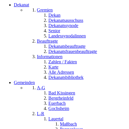
Dekanat
Gremien
Dekan
Dekanatsausschuss
Dekanatssynode
Senior
Landessynodalinnen
Beauftragte
Dekanatsbeauftragte
Dekanatsfrauenbeauftragte
Informationen
Zahlen / Fakten
Karte
Alle Adressen
Dekanatsbibliothek
Gemeinden
A-G
Bad Kissingen
Bergrheinfeld
Euerbach
Gochsheim
L-R
Lauertal
Maßbach