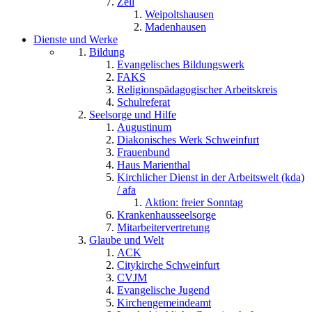
Zell
Weipoltshausen
Madenhausen
Dienste und Werke
Bildung
Evangelisches Bildungswerk
FAKS
Religionspädagogischer Arbeitskreis
Schulreferat
Seelsorge und Hilfe
Augustinum
Diakonisches Werk Schweinfurt
Frauenbund
Haus Marienthal
Kirchlicher Dienst in der Arbeitswelt (kda)
/ afa
Aktion: freier Sonntag
Krankenhausseelsorge
Mitarbeitervertretung
Glaube und Welt
ACK
Citykirche Schweinfurt
CVJM
Evangelische Jugend
Kirchengemeindeamt