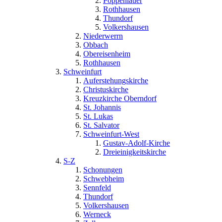
Poppenlauer
Rothhausen
Thundorf
Volkershausen
Niederwerrn
Obbach
Obereisenheim
Rothhausen
Schweinfurt
Auferstehungskirche
Christuskirche
Kreuzkirche Oberndorf
St. Johannis
St. Lukas
St. Salvator
Schweinfurt-West
Gustav-Adolf-Kirche
Dreieinigkeitskirche
S-Z
Schonungen
Schwebheim
Sennfeld
Thundorf
Volkershausen
Werneck