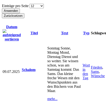
Einträge pro Seite
Datum
Titel
Text
Typ
Schlagwo
Sonntag Sonne,
Montag Mond,
Dienstag Dienst und
so weiter. Sie wissen
schon, was am
Wort
Frieden
,
Samstag kommt: Das
in
Schalom
09.07.2025
Sams
,
Sams. Das kleine
den
Wünsche
freche Wesen mit den
Tag
Wunschpunkten aus
den Büchern von Paul
Maar.
mehr...