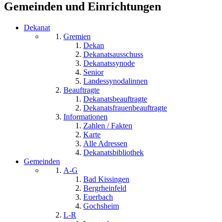
Gemeinden und Einrichtungen
Dekanat
Gremien
Dekan
Dekanatsausschuss
Dekanatssynode
Senior
Landessynodalinnen
Beauftragte
Dekanatsbeauftragte
Dekanatsfrauenbeauftragte
Informationen
Zahlen / Fakten
Karte
Alle Adressen
Dekanatsbibliothek
Gemeinden
A-G
Bad Kissingen
Bergrheinfeld
Euerbach
Gochsheim
L-R