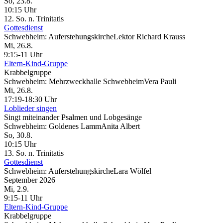
So, 23.8.
10:15 Uhr
12. So. n. Trinitatis
Gottesdienst
Schwebheim:
Auferstehungskirche
Lektor Richard Krauss
Mi, 26.8.
9:15-11 Uhr
Eltern-Kind-Gruppe
Krabbelgruppe
Schwebheim:
Mehrzweckhalle Schwebheim
Vera Pauli
Mi, 26.8.
17:19-18:30 Uhr
Loblieder singen
Singt miteinander Psalmen und Lobgesänge
Schwebheim:
Goldenes Lamm
Anita Albert
So, 30.8.
10:15 Uhr
13. So. n. Trinitatis
Gottesdienst
Schwebheim:
Auferstehungskirche
Lara Wölfel
September 2026
Mi, 2.9.
9:15-11 Uhr
Eltern-Kind-Gruppe
Krabbelgruppe