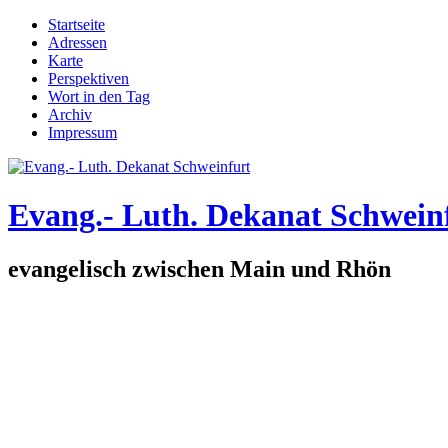
Direkt zum Inhalt
Startseite
Adressen
Hauptmenü
Karte
Perspektiven
Wort in den Tag
Archiv
Impressum
Evang.- Luth. Dekanat Schwein
evangelisch zwischen Main und Rhön