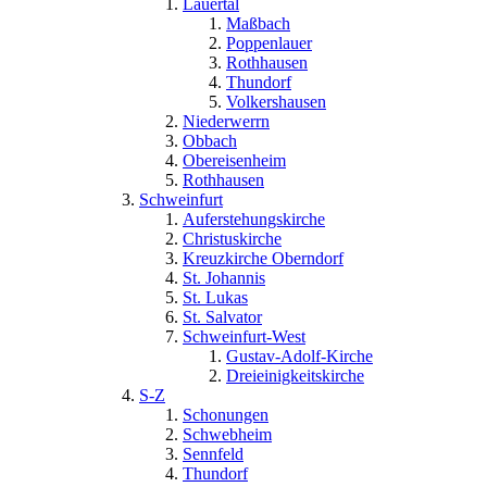
Lauertal
Maßbach
Poppenlauer
Rothhausen
Thundorf
Volkershausen
Niederwerrn
Obbach
Obereisenheim
Rothhausen
Schweinfurt
Auferstehungskirche
Christuskirche
Kreuzkirche Oberndorf
St. Johannis
St. Lukas
St. Salvator
Schweinfurt-West
Gustav-Adolf-Kirche
Dreieinigkeitskirche
S-Z
Schonungen
Schwebheim
Sennfeld
Thundorf