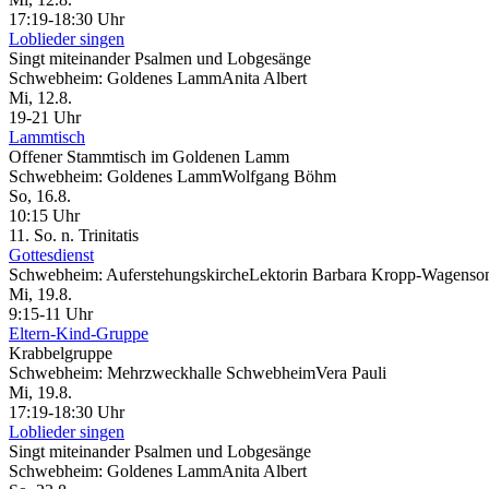
17:19-18:30 Uhr
Loblieder singen
Singt miteinander Psalmen und Lobgesänge
Schwebheim:
Goldenes Lamm
Anita Albert
Mi, 12.8.
19-21 Uhr
Lammtisch
Offener Stammtisch im Goldenen Lamm
Schwebheim:
Goldenes Lamm
Wolfgang Böhm
So, 16.8.
10:15 Uhr
11. So. n. Trinitatis
Gottesdienst
Schwebheim:
Auferstehungskirche
Lektorin Barbara Kropp-Wagenso
Mi, 19.8.
9:15-11 Uhr
Eltern-Kind-Gruppe
Krabbelgruppe
Schwebheim:
Mehrzweckhalle Schwebheim
Vera Pauli
Mi, 19.8.
17:19-18:30 Uhr
Loblieder singen
Singt miteinander Psalmen und Lobgesänge
Schwebheim:
Goldenes Lamm
Anita Albert