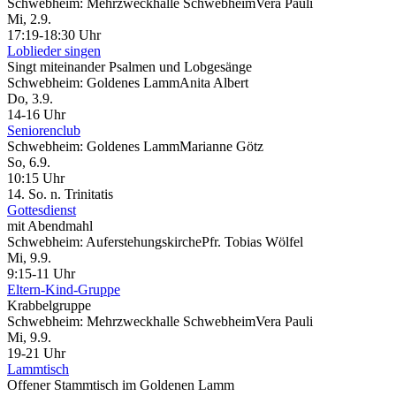
Schwebheim:
Mehrzweckhalle Schwebheim
Vera Pauli
Mi, 2.9.
17:19-18:30 Uhr
Loblieder singen
Singt miteinander Psalmen und Lobgesänge
Schwebheim:
Goldenes Lamm
Anita Albert
Do, 3.9.
14-16 Uhr
Seniorenclub
Schwebheim:
Goldenes Lamm
Marianne Götz
So, 6.9.
10:15 Uhr
14. So. n. Trinitatis
Gottesdienst
mit Abendmahl
Schwebheim:
Auferstehungskirche
Pfr. Tobias Wölfel
Mi, 9.9.
9:15-11 Uhr
Eltern-Kind-Gruppe
Krabbelgruppe
Schwebheim:
Mehrzweckhalle Schwebheim
Vera Pauli
Mi, 9.9.
19-21 Uhr
Lammtisch
Offener Stammtisch im Goldenen Lamm