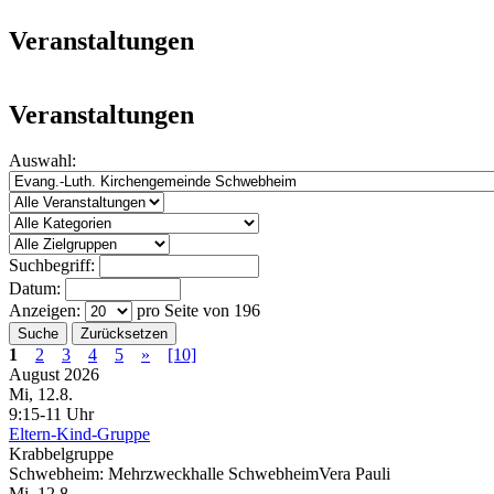
Veranstaltungen
Veranstaltungen
Auswahl:
Suchbegriff:
Datum:
Anzeigen:
pro Seite von
196
Suche
Zurücksetzen
1
2
3
4
5
»
[10]
August 2026
Mi, 12.8.
9:15-11 Uhr
Eltern-Kind-Gruppe
Krabbelgruppe
Schwebheim:
Mehrzweckhalle Schwebheim
Vera Pauli
Mi, 12.8.