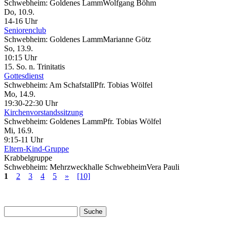
Schwebheim:
Goldenes Lamm
Wolfgang Böhm
Do, 10.9.
14-16 Uhr
Seniorenclub
Schwebheim:
Goldenes Lamm
Marianne Götz
So, 13.9.
10:15 Uhr
15. So. n. Trinitatis
Gottesdienst
Schwebheim:
Am Schafstall
Pfr. Tobias Wölfel
Mo, 14.9.
19:30-22:30 Uhr
Kirchenvorstandssitzung
Schwebheim:
Goldenes Lamm
Pfr. Tobias Wölfel
Mi, 16.9.
9:15-11 Uhr
Eltern-Kind-Gruppe
Krabbelgruppe
Schwebheim:
Mehrzweckhalle Schwebheim
Vera Pauli
1
2
3
4
5
»
[10]
Suche
Suchformular