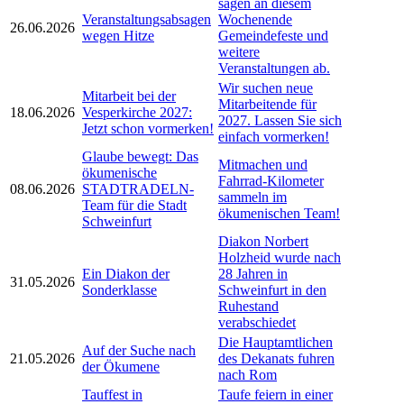
sagen an diesem
Veranstaltungsabsagen
Wochenende
26.06.2026
wegen Hitze
Gemeindefeste und
weitere
Veranstaltungen ab.
Wir suchen neue
Mitarbeit bei der
Mitarbeitende für
18.06.2026
Vesperkirche 2027:
2027. Lassen Sie sich
Jetzt schon vormerken!
einfach vormerken!
Glaube bewegt: Das
Mitmachen und
ökumenische
Fahrrad-Kilometer
08.06.2026
STADTRADELN-
sammeln im
Team für die Stadt
ökumenischen Team!
Schweinfurt
Diakon Norbert
Holzheid wurde nach
Ein Diakon der
28 Jahren in
31.05.2026
Sonderklasse
Schweinfurt in den
Ruhestand
verabschiedet
Die Hauptamtlichen
Auf der Suche nach
21.05.2026
des Dekanats fuhren
der Ökumene
nach Rom
Tauffest in
Taufe feiern in einer