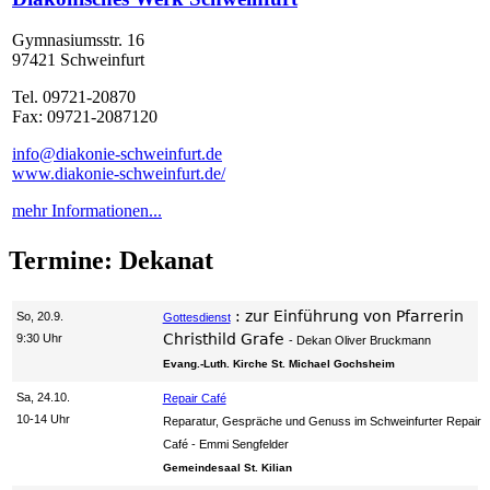
Gymnasiumsstr. 16
97421 Schweinfurt
Tel. 09721-20870
Fax: 09721-2087120
info@diakonie-schweinfurt.de
www.diakonie-schweinfurt.de/
mehr Informationen...
Termine: Dekanat
:
zur Einführung von Pfarrerin
So, 20.9.
Gottesdienst
Christhild Grafe
9:30 Uhr
Dekan Oliver Bruckmann
Evang.-Luth. Kirche St. Michael Gochsheim
Sa, 24.10.
Repair Café
10-14 Uhr
Reparatur, Gespräche und Genuss im Schweinfurter Repair
Café
Emmi Sengfelder
Gemeindesaal St. Kilian