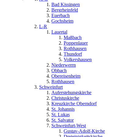
Bad Kissingen
Bergrheinfeld
Euerbach
Gochsheim
L-R
Lauertal
Maßbach
Poppenlauer
Rothhausen
Thundorf
Volkershausen
Niederwerrn
Obbach
Obereisenheim
Rothhausen
Schweinfurt
Auferstehungskirche
Christuskirche
Kreuzkirche Oberndorf
St. Johannis
St. Lukas
St. Salvator
Schweinfurt-West
Gustav-Adolf-Kirche
Dreieinigkeitskirche