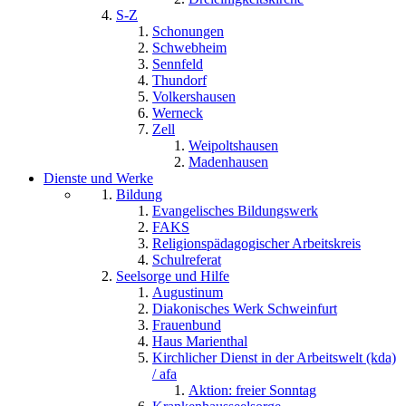
S-Z
Schonungen
Schwebheim
Sennfeld
Thundorf
Volkershausen
Werneck
Zell
Weipoltshausen
Madenhausen
Dienste und Werke
Bildung
Evangelisches Bildungswerk
FAKS
Religionspädagogischer Arbeitskreis
Schulreferat
Seelsorge und Hilfe
Augustinum
Diakonisches Werk Schweinfurt
Frauenbund
Haus Marienthal
Kirchlicher Dienst in der Arbeitswelt (kda)
/ afa
Aktion: freier Sonntag