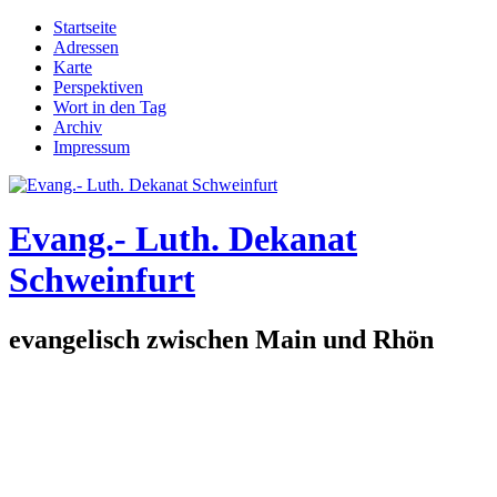
Direkt zum Inhalt
Startseite
Adressen
Hauptmenü
Karte
Perspektiven
Wort in den Tag
Archiv
Impressum
Evang.- Luth. Dekanat
Schweinfurt
evangelisch zwischen Main und Rhön