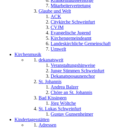
Krankenhausseelsorge
Mitarbeitervertretung
Glaube und Welt
ACK
Citykirche Schweinfurt
CVJM
Evangelische Jugend
Kirchengemeindeamt
Landeskirchliche Gemeinschaft
Umwelt
Kirchenmusik
dekanatsweit
Veranstaltungshinweise
Junge Stimmen Schweinfurt
Dekanatsposaunenchor
St. Johannis
Andrea Balzer
Chöre an St. Johannis
Bad Kissingen
Jörg Wöltche
St. Lukas Schweinfurt
Gustav Gunsenheimer
Kindertagesstätten
Adressen