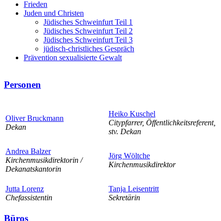
Frieden
Juden und Christen
Jüdisches Schweinfurt Teil 1
Jüdisches Schweinfurt Teil 2
Jüdisches Schweinfurt Teil 3
jüdisch-christliches Gespräch
Prävention sexualisierte Gewalt
Personen
Heiko Kuschel
Oliver Bruckmann
Citypfarrer, Öffentlichkeitsreferent,
Dekan
stv. Dekan
Andrea Balzer
Jörg Wöltche
Kirchenmusikdirektorin /
Kirchenmusikdirektor
Dekanatskantorin
Jutta Lorenz
Tanja Leisentritt
Chefassistentin
Sekretärin
Büros