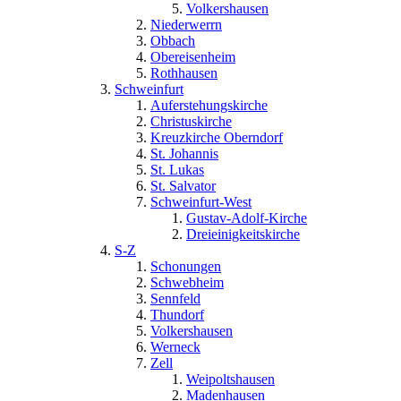
Volkershausen
Niederwerrn
Obbach
Obereisenheim
Rothhausen
Schweinfurt
Auferstehungskirche
Christuskirche
Kreuzkirche Oberndorf
St. Johannis
St. Lukas
St. Salvator
Schweinfurt-West
Gustav-Adolf-Kirche
Dreieinigkeitskirche
S-Z
Schonungen
Schwebheim
Sennfeld
Thundorf
Volkershausen
Werneck
Zell
Weipoltshausen
Madenhausen