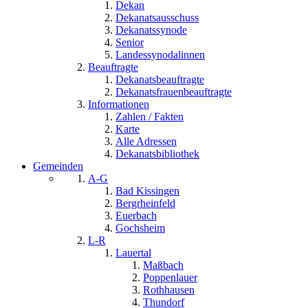
Dekan
Dekanatsausschuss
Dekanatssynode
Senior
Landessynodalinnen
Beauftragte
Dekanatsbeauftragte
Dekanatsfrauenbeauftragte
Informationen
Zahlen / Fakten
Karte
Alle Adressen
Dekanatsbibliothek
Gemeinden
A-G
Bad Kissingen
Bergrheinfeld
Euerbach
Gochsheim
L-R
Lauertal
Maßbach
Poppenlauer
Rothhausen
Thundorf