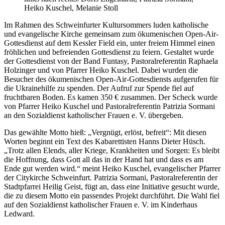
Heiko Kuschel, Melanie Stoll
Im Rahmen des Schweinfurter Kultursommers luden katholische
und evangelische Kirche gemeinsam zum ökumenischen Open-Air-
Gottesdienst auf dem Kessler Field ein, unter freiem Himmel einen
fröhlichen und befreienden Gottesdienst zu feiern. Gestaltet wurde
der Gottesdienst von der Band Funtasy, Pastoralreferentin Raphaela
Holzinger und von Pfarrer Heiko Kuschel. Dabei wurden die
Besucher des ökumenischen Open-Air-Gottesdiensts aufgerufen für
die Ukrainehilfe zu spenden. Der Aufruf zur Spende fiel auf
fruchtbaren Boden. Es kamen 350 € zusammen. Der Scheck wurde
von Pfarrer Heiko Kuschel und Pastoralreferentin Patrizia Sormani
an den Sozialdienst katholischer Frauen e. V. übergeben.
Das gewählte Motto hieß: „Vergnügt, erlöst, befreit“: Mit diesen
Worten beginnt ein Text des Kabarettisten Hanns Dieter Hüsch.
„Trotz allen Elends, aller Kriege, Krankheiten und Sorgen: Es bleibt
die Hoffnung, dass Gott all das in der Hand hat und dass es am
Ende gut werden wird.“ meint Heiko Kuschel, evangelischer Pfarrer
der Citykirche Schweinfurt. Patrizia Sormani, Pastoralreferentin der
Stadtpfarrei Heilig Geist, fügt an, dass eine Initiative gesucht wurde,
die zu diesem Motto ein passendes Projekt durchführt. Die Wahl fiel
auf den Sozialdienst katholischer Frauen e. V. im Kinderhaus
Ledward.