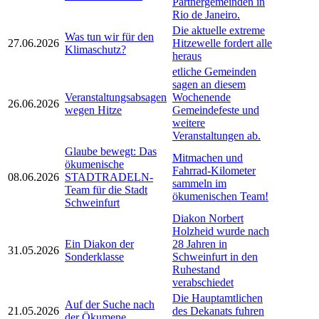
Partnergemeinden in
Rio de Janeiro.
Die aktuelle extreme
Was tun wir für den
27.06.2026
Hitzewelle fordert alle
Klimaschutz?
heraus
etliche Gemeinden
sagen an diesem
Veranstaltungsabsagen
Wochenende
26.06.2026
wegen Hitze
Gemeindefeste und
weitere
Veranstaltungen ab.
Glaube bewegt: Das
Mitmachen und
ökumenische
Fahrrad-Kilometer
08.06.2026
STADTRADELN-
sammeln im
Team für die Stadt
ökumenischen Team!
Schweinfurt
Diakon Norbert
Holzheid wurde nach
Ein Diakon der
28 Jahren in
31.05.2026
Sonderklasse
Schweinfurt in den
Ruhestand
verabschiedet
Die Hauptamtlichen
Auf der Suche nach
21.05.2026
des Dekanats fuhren
der Ökumene