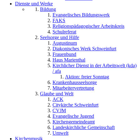
Dienste und Werke
Bildung
Evangelisches Bildungswerk
FAKS
Religionspädagogischer Arbeitskreis
Schulreferat
Seelsorge und Hilfe
Augustinum
Diakonisches Werk Schweinfurt
Frauenbund
Haus Marienthal
Kirchlicher Dienst in der Arbeitswelt (kda)
/ afa
Aktion: freier Sonntag
Krankenhausseelsorge
Mitarbeitervertretung
Glaube und Welt
ACK
Citykirche Schweinfurt
CVJM
Evangelische Jugend
Kirchengemeindeamt
Landeskirchliche Gemeinschaft
Umwelt
Kirchenmusik