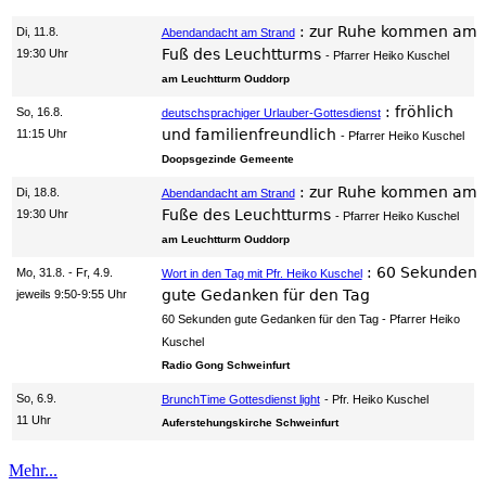
:
zur Ruhe kommen am
Di, 11.8.
Abendandacht am Strand
Fuß des Leuchtturms
19:30 Uhr
Pfarrer Heiko Kuschel
am Leuchtturm Ouddorp
:
fröhlich
So, 16.8.
deutschsprachiger Urlauber-Gottesdienst
und familienfreundlich
11:15 Uhr
Pfarrer Heiko Kuschel
Doopsgezinde Gemeente
:
zur Ruhe kommen am
Di, 18.8.
Abendandacht am Strand
Fuße des Leuchtturms
19:30 Uhr
Pfarrer Heiko Kuschel
am Leuchtturm Ouddorp
:
60 Sekunden
Mo, 31.8. - Fr, 4.9.
Wort in den Tag mit Pfr. Heiko Kuschel
gute Gedanken für den Tag
jeweils 9:50-9:55 Uhr
60 Sekunden gute Gedanken für den Tag
Pfarrer Heiko
Kuschel
Radio Gong Schweinfurt
So, 6.9.
BrunchTime Gottesdienst light
Pfr. Heiko Kuschel
11 Uhr
Auferstehungskirche Schweinfurt
Mehr...