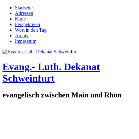
Direkt zum Inhalt
Startseite
Adressen
Hauptmenü
Karte
Perspektiven
Wort in den Tag
Archiv
Impressum
Evang.- Luth. Dekanat
Schweinfurt
evangelisch zwischen Main und Rhön