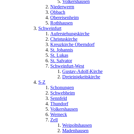
Volkershausen
Niederwerrn
Obbach
Obereisenheim
Rothhausen
Schweinfurt
Auferstehungskirche
Christuskirche
Kreuzkirche Oberndorf
St. Johannis
St. Lukas
St. Salvator
Schweinfurt-West
Gustav-Adolf-Kirche
Dreieinigkeitskirche
S-Z
Schonungen
Schwebheim
Sennfeld
Thundorf
Volkershausen
Werneck
Zell
Weipoltshausen
Madenhausen