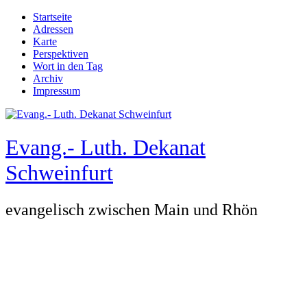
Direkt zum Inhalt
Startseite
Adressen
Hauptmenü
Karte
Perspektiven
Wort in den Tag
Archiv
Impressum
Evang.- Luth. Dekanat
Schweinfurt
evangelisch zwischen Main und Rhön