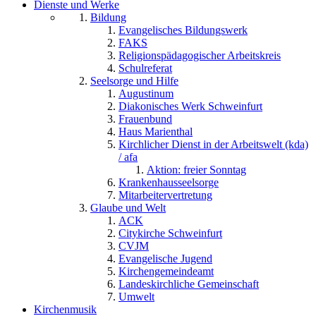
Dienste und Werke
Bildung
Evangelisches Bildungswerk
FAKS
Religionspädagogischer Arbeitskreis
Schulreferat
Seelsorge und Hilfe
Augustinum
Diakonisches Werk Schweinfurt
Frauenbund
Haus Marienthal
Kirchlicher Dienst in der Arbeitswelt (kda)
/ afa
Aktion: freier Sonntag
Krankenhausseelsorge
Mitarbeitervertretung
Glaube und Welt
ACK
Citykirche Schweinfurt
CVJM
Evangelische Jugend
Kirchengemeindeamt
Landeskirchliche Gemeinschaft
Umwelt
Kirchenmusik