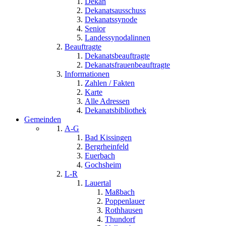
Dekan
Dekanatsausschuss
Dekanatssynode
Senior
Landessynodalinnen
Beauftragte
Dekanatsbeauftragte
Dekanatsfrauenbeauftragte
Informationen
Zahlen / Fakten
Karte
Alle Adressen
Dekanatsbibliothek
Gemeinden
A-G
Bad Kissingen
Bergrheinfeld
Euerbach
Gochsheim
L-R
Lauertal
Maßbach
Poppenlauer
Rothhausen
Thundorf