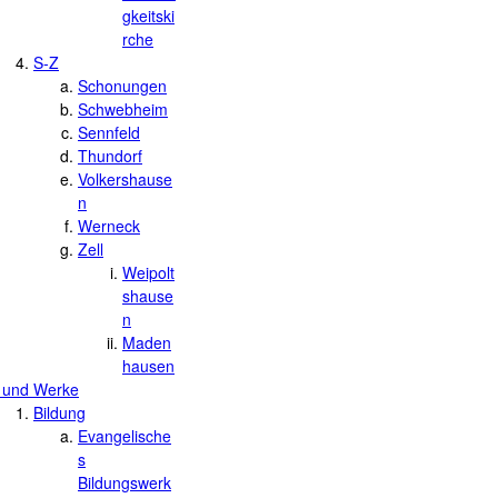
gkeitski
rche
S-Z
Schonungen
Schwebheim
Sennfeld
Thundorf
Volkershause
n
Werneck
Zell
Weipolt
shause
n
Maden
hausen
 und Werke
Bildung
Evangelische
s
Bildungswerk