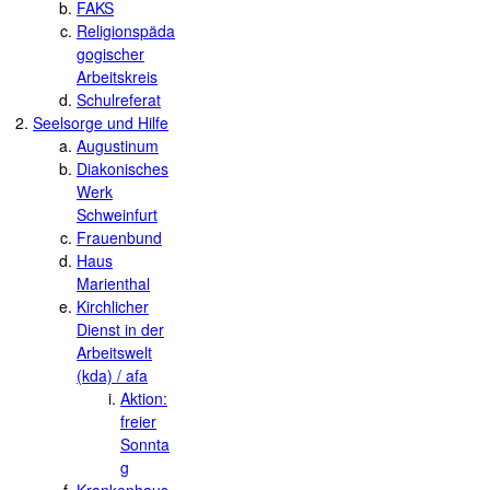
FAKS
Religionspäda
gogischer
Arbeitskreis
Schulreferat
Seelsorge und Hilfe
Augustinum
Diakonisches
Werk
Schweinfurt
Frauenbund
Haus
Marienthal
Kirchlicher
Dienst in der
Arbeitswelt
(kda) / afa
Aktion:
freier
Sonnta
g