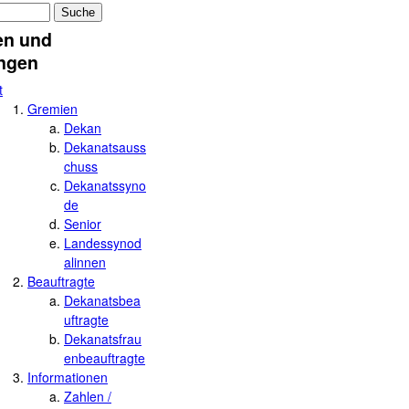
mular
en und
ungen
t
Gremien
Dekan
Dekanatsauss
chuss
Dekanatssyno
de
Senior
Landessynod
alinnen
Beauftragte
Dekanatsbea
uftragte
Dekanatsfrau
enbeauftragte
Informationen
Zahlen /