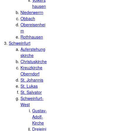
Volkers
hausen
Niederwerrn
Obbach
Obereisenhei
m
Rothhausen
Schweinfurt
Auferstehung
skirche
Christuskirche
Kreuzkirche
Oberndorf
St. Johannis
St. Lukas
St. Salvator
Schweinfurt-
West
Gustav-
Adolf-
Kirche
Dreieini