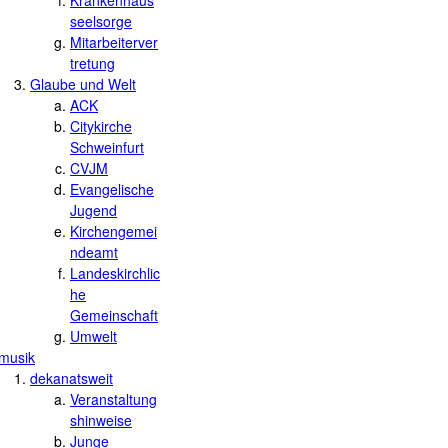
Krankenhaus
seelsorge
Mitarbeiterver
tretung
Glaube und Welt
ACK
Citykirche
Schweinfurt
CVJM
Evangelische
Jugend
Kirchengemei
ndeamt
Landeskirchlic
he
Gemeinschaft
Umwelt
musik
dekanatsweit
Veranstaltung
shinweise
Junge