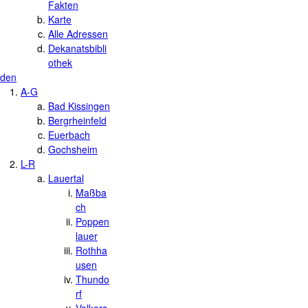
Fakten
Karte
Alle Adressen
Dekanatsbibli
othek
den
A-G
Bad Kissingen
Bergrheinfeld
Euerbach
Gochsheim
L-R
Lauertal
Maßba
ch
Poppen
lauer
Rothha
usen
Thundo
rf