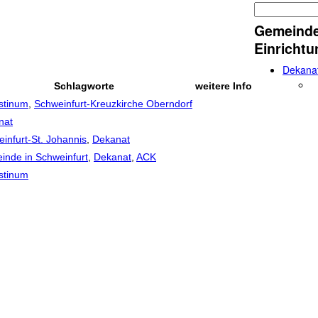
Suche
Suchfor
Gemeind
Einricht
Dekana
Schlagworte
weitere Info
stinum
,
Schweinfurt-Kreuzkirche Oberndorf
nat
infurt-St. Johannis
,
Dekanat
nde in Schweinfurt
,
Dekanat
,
ACK
stinum