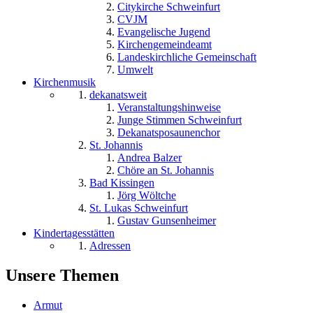
Citykirche Schweinfurt
CVJM
Evangelische Jugend
Kirchengemeindeamt
Landeskirchliche Gemeinschaft
Umwelt
Kirchenmusik
dekanatsweit
Veranstaltungshinweise
Junge Stimmen Schweinfurt
Dekanatsposaunenchor
St. Johannis
Andrea Balzer
Chöre an St. Johannis
Bad Kissingen
Jörg Wöltche
St. Lukas Schweinfurt
Gustav Gunsenheimer
Kindertagesstätten
Adressen
Unsere Themen
Armut