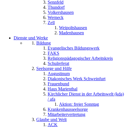
Sennfeld
Thundorf
Volkershausen
Werneck
Zell
Weipoltshausen
Madenhausen
Dienste und Werke
Bildung
Evangelisches Bildungswerk
FAKS
Religionspädagogischer Arbeitskreis
Schulreferat
Seelsorge und Hilfe
Augustinum
Diakonisches Werk Schweinfurt
Frauenbund
Haus Marienthal
Kirchlicher Dienst in der Arbeitswelt (kda)
/ afa
Aktion: freier Sonntag
Krankenhausseelsorge
Mitarbeitervertretung
Glaube und Welt
ACK