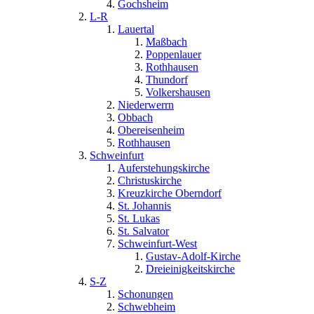
Gochsheim
L-R
Lauertal
Maßbach
Poppenlauer
Rothhausen
Thundorf
Volkershausen
Niederwerrn
Obbach
Obereisenheim
Rothhausen
Schweinfurt
Auferstehungskirche
Christuskirche
Kreuzkirche Oberndorf
St. Johannis
St. Lukas
St. Salvator
Schweinfurt-West
Gustav-Adolf-Kirche
Dreieinigkeitskirche
S-Z
Schonungen
Schwebheim