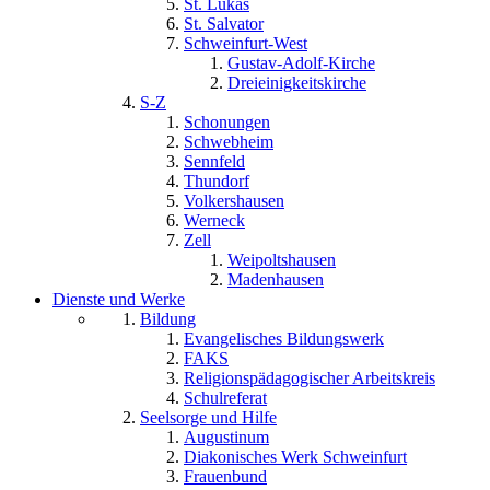
St. Lukas
St. Salvator
Schweinfurt-West
Gustav-Adolf-Kirche
Dreieinigkeitskirche
S-Z
Schonungen
Schwebheim
Sennfeld
Thundorf
Volkershausen
Werneck
Zell
Weipoltshausen
Madenhausen
Dienste und Werke
Bildung
Evangelisches Bildungswerk
FAKS
Religionspädagogischer Arbeitskreis
Schulreferat
Seelsorge und Hilfe
Augustinum
Diakonisches Werk Schweinfurt
Frauenbund