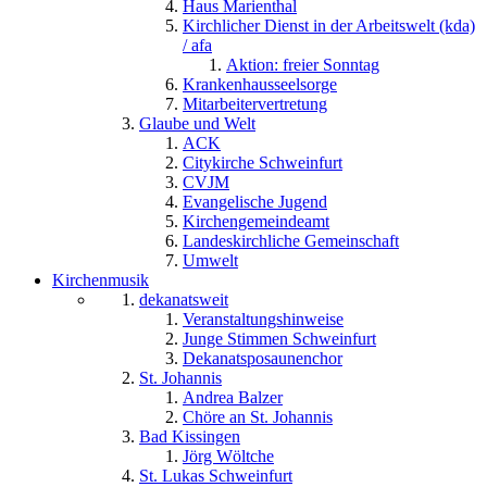
Haus Marienthal
Kirchlicher Dienst in der Arbeitswelt (kda)
/ afa
Aktion: freier Sonntag
Krankenhausseelsorge
Mitarbeitervertretung
Glaube und Welt
ACK
Citykirche Schweinfurt
CVJM
Evangelische Jugend
Kirchengemeindeamt
Landeskirchliche Gemeinschaft
Umwelt
Kirchenmusik
dekanatsweit
Veranstaltungshinweise
Junge Stimmen Schweinfurt
Dekanatsposaunenchor
St. Johannis
Andrea Balzer
Chöre an St. Johannis
Bad Kissingen
Jörg Wöltche
St. Lukas Schweinfurt