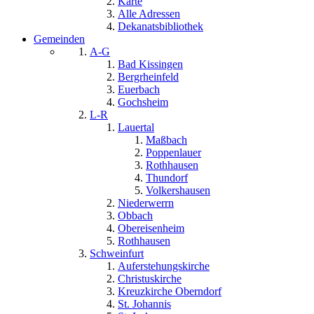
Karte
Alle Adressen
Dekanatsbibliothek
Gemeinden
A-G
Bad Kissingen
Bergrheinfeld
Euerbach
Gochsheim
L-R
Lauertal
Maßbach
Poppenlauer
Rothhausen
Thundorf
Volkershausen
Niederwerrn
Obbach
Obereisenheim
Rothhausen
Schweinfurt
Auferstehungskirche
Christuskirche
Kreuzkirche Oberndorf
St. Johannis