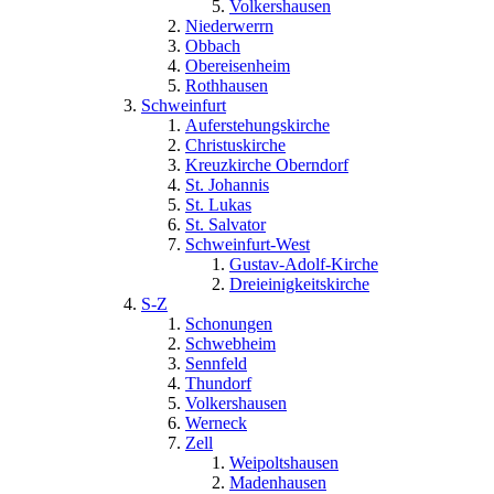
Volkershausen
Niederwerrn
Obbach
Obereisenheim
Rothhausen
Schweinfurt
Auferstehungskirche
Christuskirche
Kreuzkirche Oberndorf
St. Johannis
St. Lukas
St. Salvator
Schweinfurt-West
Gustav-Adolf-Kirche
Dreieinigkeitskirche
S-Z
Schonungen
Schwebheim
Sennfeld
Thundorf
Volkershausen
Werneck
Zell
Weipoltshausen
Madenhausen