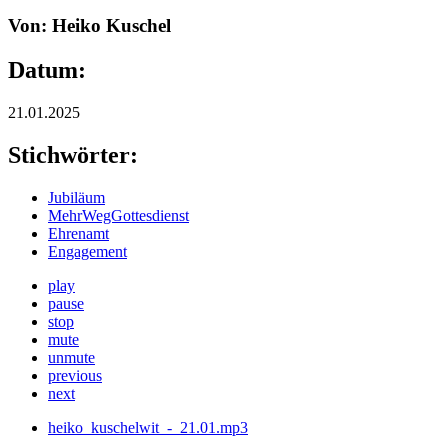
Von: Heiko Kuschel
Datum:
21.01.2025
Stichwörter:
Jubiläum
MehrWegGottesdienst
Ehrenamt
Engagement
play
pause
stop
mute
unmute
previous
next
heiko_kuschelwit_-_21.01.mp3