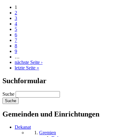
1
2
3
4
5
6
7
8
9
…
nächste Seite ›
letzte Seite »
Suchformular
Suche
Gemeinden und Einrichtungen
Dekanat
Gremien