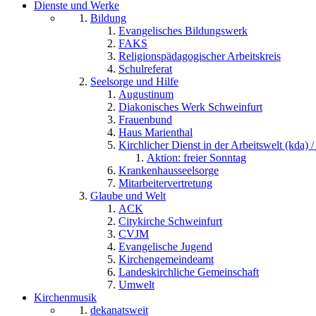
Dienste und Werke
Bildung
Evangelisches Bildungswerk
FAKS
Religionspädagogischer Arbeitskreis
Schulreferat
Seelsorge und Hilfe
Augustinum
Diakonisches Werk Schweinfurt
Frauenbund
Haus Marienthal
Kirchlicher Dienst in der Arbeitswelt (kda) /
Aktion: freier Sonntag
Krankenhausseelsorge
Mitarbeitervertretung
Glaube und Welt
ACK
Citykirche Schweinfurt
CVJM
Evangelische Jugend
Kirchengemeindeamt
Landeskirchliche Gemeinschaft
Umwelt
Kirchenmusik
dekanatsweit