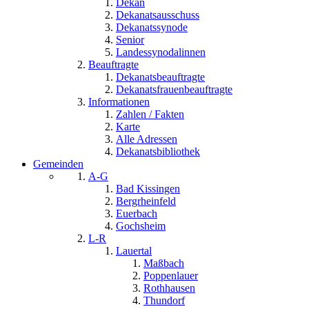
Dekan
Dekanatsausschuss
Dekanatssynode
Senior
Landessynodalinnen
Beauftragte
Dekanatsbeauftragte
Dekanatsfrauenbeauftragte
Informationen
Zahlen / Fakten
Karte
Alle Adressen
Dekanatsbibliothek
Gemeinden
A-G
Bad Kissingen
Bergrheinfeld
Euerbach
Gochsheim
L-R
Lauertal
Maßbach
Poppenlauer
Rothhausen
Thundorf