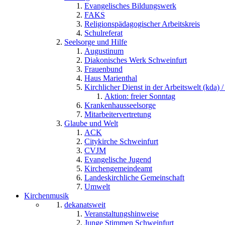
Evangelisches Bildungswerk
FAKS
Religionspädagogischer Arbeitskreis
Schulreferat
Seelsorge und Hilfe
Augustinum
Diakonisches Werk Schweinfurt
Frauenbund
Haus Marienthal
Kirchlicher Dienst in der Arbeitswelt (kda) /
Aktion: freier Sonntag
Krankenhausseelsorge
Mitarbeitervertretung
Glaube und Welt
ACK
Citykirche Schweinfurt
CVJM
Evangelische Jugend
Kirchengemeindeamt
Landeskirchliche Gemeinschaft
Umwelt
Kirchenmusik
dekanatsweit
Veranstaltungshinweise
Junge Stimmen Schweinfurt