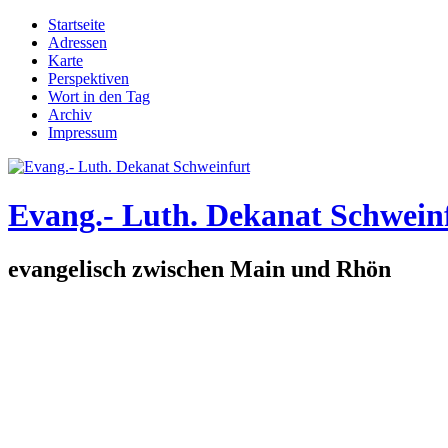
Direkt zum Inhalt
Startseite
Adressen
Hauptmenü
Karte
Perspektiven
Wort in den Tag
Archiv
Impressum
Evang.- Luth. Dekanat Schwein
evangelisch zwischen Main und Rhön