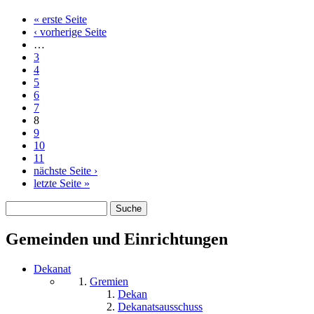
« erste Seite
Seiten
‹ vorherige Seite
…
3
4
5
6
7
8
9
10
11
nächste Seite ›
letzte Seite »
Suche
Suchformular
Gemeinden und Einrichtungen
Dekanat
Gremien
Dekan
Dekanatsausschuss