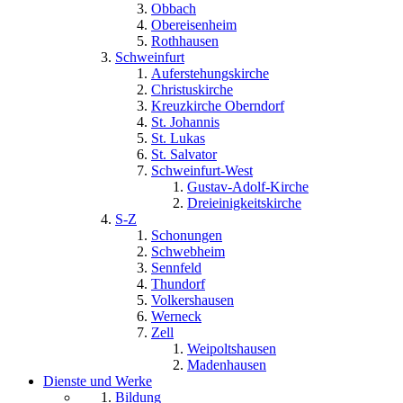
Obbach
Obereisenheim
Rothhausen
Schweinfurt
Auferstehungskirche
Christuskirche
Kreuzkirche Oberndorf
St. Johannis
St. Lukas
St. Salvator
Schweinfurt-West
Gustav-Adolf-Kirche
Dreieinigkeitskirche
S-Z
Schonungen
Schwebheim
Sennfeld
Thundorf
Volkershausen
Werneck
Zell
Weipoltshausen
Madenhausen
Dienste und Werke
Bildung