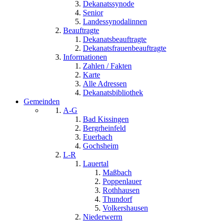
Dekanatssynode
Senior
Landessynodalinnen
Beauftragte
Dekanatsbeauftragte
Dekanatsfrauenbeauftragte
Informationen
Zahlen / Fakten
Karte
Alle Adressen
Dekanatsbibliothek
Gemeinden
A-G
Bad Kissingen
Bergrheinfeld
Euerbach
Gochsheim
L-R
Lauertal
Maßbach
Poppenlauer
Rothhausen
Thundorf
Volkershausen
Niederwerrn