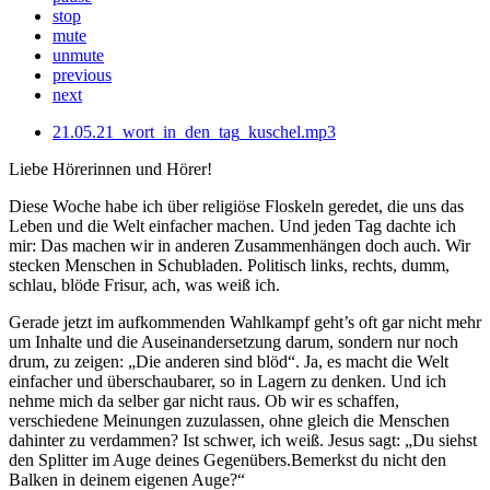
stop
mute
unmute
previous
next
21.05.21_wort_in_den_tag_kuschel.mp3
Liebe Hörerinnen und Hörer!
Diese Woche habe ich über religiöse Floskeln geredet, die uns das
Leben und die Welt einfacher machen. Und jeden Tag dachte ich
mir: Das machen wir in anderen Zusammenhängen doch auch. Wir
stecken Menschen in Schubladen. Politisch links, rechts, dumm,
schlau, blöde Frisur, ach, was weiß ich.
Gerade jetzt im aufkommenden Wahlkampf geht’s oft gar nicht mehr
um Inhalte und die Auseinandersetzung darum, sondern nur noch
drum, zu zeigen: „Die anderen sind blöd“. Ja, es macht die Welt
einfacher und überschaubarer, so in Lagern zu denken. Und ich
nehme mich da selber gar nicht raus. Ob wir es schaffen,
verschiedene Meinungen zuzulassen, ohne gleich die Menschen
dahinter zu verdammen? Ist schwer, ich weiß. Jesus sagt: „Du siehst
den Splitter im Auge deines Gegenübers.Bemerkst du nicht den
Balken in deinem eigenen Auge?“