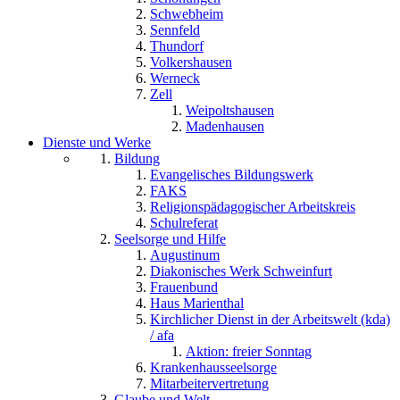
Schwebheim
Sennfeld
Thundorf
Volkershausen
Werneck
Zell
Weipoltshausen
Madenhausen
Dienste und Werke
Bildung
Evangelisches Bildungswerk
FAKS
Religionspädagogischer Arbeitskreis
Schulreferat
Seelsorge und Hilfe
Augustinum
Diakonisches Werk Schweinfurt
Frauenbund
Haus Marienthal
Kirchlicher Dienst in der Arbeitswelt (kda)
/ afa
Aktion: freier Sonntag
Krankenhausseelsorge
Mitarbeitervertretung
Glaube und Welt