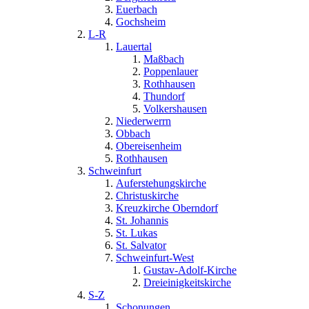
Euerbach
Gochsheim
L-R
Lauertal
Maßbach
Poppenlauer
Rothhausen
Thundorf
Volkershausen
Niederwerrn
Obbach
Obereisenheim
Rothhausen
Schweinfurt
Auferstehungskirche
Christuskirche
Kreuzkirche Oberndorf
St. Johannis
St. Lukas
St. Salvator
Schweinfurt-West
Gustav-Adolf-Kirche
Dreieinigkeitskirche
S-Z
Schonungen