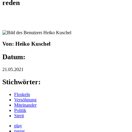
reden
Von: Heiko Kuschel
Datum:
21.05.2021
Stichwörter:
Floskeln
Versöhnung
Miteinander
Politik
Streit
play
pause