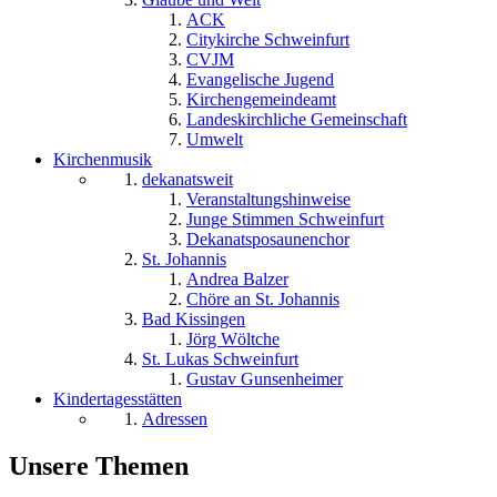
ACK
Citykirche Schweinfurt
CVJM
Evangelische Jugend
Kirchengemeindeamt
Landeskirchliche Gemeinschaft
Umwelt
Kirchenmusik
dekanatsweit
Veranstaltungshinweise
Junge Stimmen Schweinfurt
Dekanatsposaunenchor
St. Johannis
Andrea Balzer
Chöre an St. Johannis
Bad Kissingen
Jörg Wöltche
St. Lukas Schweinfurt
Gustav Gunsenheimer
Kindertagesstätten
Adressen
Unsere Themen