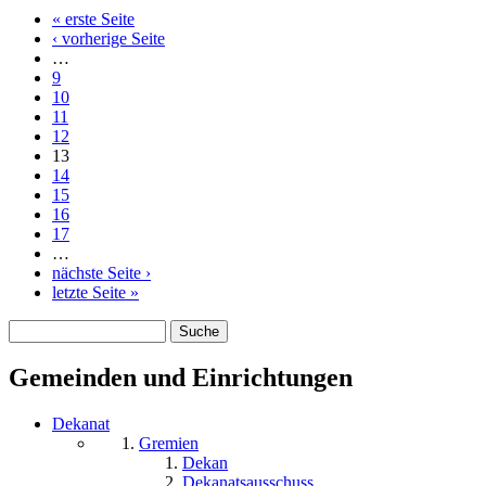
« erste Seite
Seiten
‹ vorherige Seite
…
9
10
11
12
13
14
15
16
17
…
nächste Seite ›
letzte Seite »
Suche
Suchformular
Gemeinden und Einrichtungen
Dekanat
Gremien
Dekan
Dekanatsausschuss