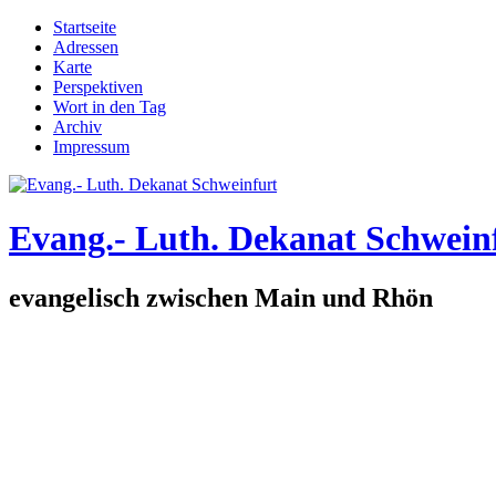
Direkt zum Inhalt
Startseite
Adressen
Hauptmenü
Karte
Perspektiven
Wort in den Tag
Archiv
Impressum
Evang.- Luth. Dekanat Schwein
evangelisch zwischen Main und Rhön