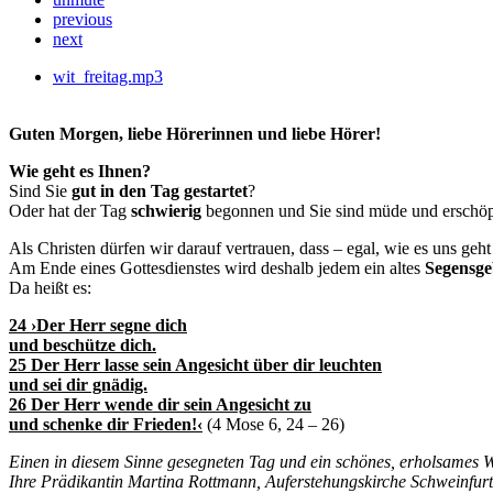
previous
next
wit_freitag.mp3
Guten Morgen, liebe Hörerinnen und liebe Hörer!
Wie geht es Ihnen?
Sind Sie
gut in den Tag gestartet
?
Oder hat der Tag
schwierig
begonnen und Sie sind müde und erschö
Als Christen dürfen wir darauf vertrauen, dass – egal, wie es uns geh
Am Ende eines Gottesdienstes wird deshalb jedem ein altes
Segensg
Da heißt es:
24 ›Der Herr segne dich
und beschütze dich.
25 Der Herr lasse sein Angesicht über dir leuchten
und sei dir gnädig.
26 Der Herr wende dir sein Angesicht zu
und schenke dir Frieden!‹
(4 Mose 6, 24 – 26)
Einen in diesem Sinne gesegneten Tag und ein schönes, erholsames
Ihre Prädikantin Martina Rottmann, Auferstehungskirche Schweinfurt