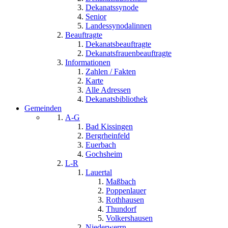
Dekanatssynode
Senior
Landessynodalinnen
Beauftragte
Dekanatsbeauftragte
Dekanatsfrauenbeauftragte
Informationen
Zahlen / Fakten
Karte
Alle Adressen
Dekanatsbibliothek
Gemeinden
A-G
Bad Kissingen
Bergrheinfeld
Euerbach
Gochsheim
L-R
Lauertal
Maßbach
Poppenlauer
Rothhausen
Thundorf
Volkershausen
Niederwerrn