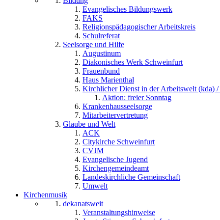
Bildung
Evangelisches Bildungswerk
FAKS
Religionspädagogischer Arbeitskreis
Schulreferat
Seelsorge und Hilfe
Augustinum
Diakonisches Werk Schweinfurt
Frauenbund
Haus Marienthal
Kirchlicher Dienst in der Arbeitswelt (kda) /
Aktion: freier Sonntag
Krankenhausseelsorge
Mitarbeitervertretung
Glaube und Welt
ACK
Citykirche Schweinfurt
CVJM
Evangelische Jugend
Kirchengemeindeamt
Landeskirchliche Gemeinschaft
Umwelt
Kirchenmusik
dekanatsweit
Veranstaltungshinweise