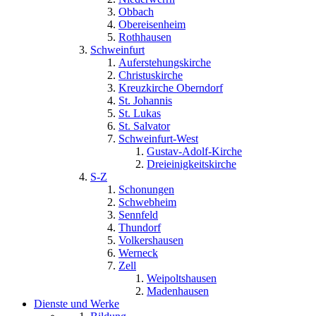
Obbach
Obereisenheim
Rothhausen
Schweinfurt
Auferstehungskirche
Christuskirche
Kreuzkirche Oberndorf
St. Johannis
St. Lukas
St. Salvator
Schweinfurt-West
Gustav-Adolf-Kirche
Dreieinigkeitskirche
S-Z
Schonungen
Schwebheim
Sennfeld
Thundorf
Volkershausen
Werneck
Zell
Weipoltshausen
Madenhausen
Dienste und Werke