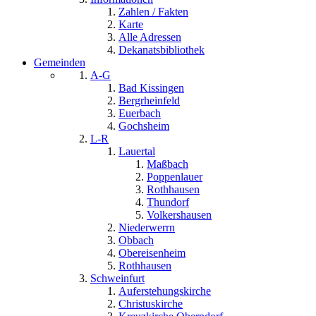
Zahlen / Fakten
Karte
Alle Adressen
Dekanatsbibliothek
Gemeinden
A-G
Bad Kissingen
Bergrheinfeld
Euerbach
Gochsheim
L-R
Lauertal
Maßbach
Poppenlauer
Rothhausen
Thundorf
Volkershausen
Niederwerrn
Obbach
Obereisenheim
Rothhausen
Schweinfurt
Auferstehungskirche
Christuskirche