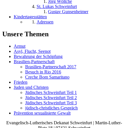
Jörg Wöltche
St. Lukas Schweinfurt
Gustav Gunsenheimer
Kindertagesstätten
Adressen
Unsere Themen
Armut
Asyl, Flucht, Seenot
Bewahrung der Schöpfung
Brasilien-Partnerschaft
Brasilien-Partnerschaft 2017
Besuch in Rio 2016
Creche Bom Samaritano
Frieden
Juden und Christen
Jüdisches Schweinfurt Teil 1
Jüdisches Schweinfurt Teil 2
Jüdisches Schweinfurt Teil 3
jüdisch-christliches Gespräch
Prävention sexualisierte Gewalt
Evangelisch-Lutherisches Dekanat Schweinfurt | Martin-Luther-
Platz 18 | 97421 Schweinfurt