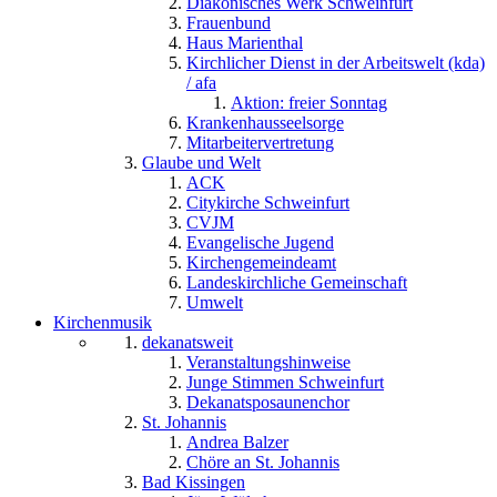
Diakonisches Werk Schweinfurt
Frauenbund
Haus Marienthal
Kirchlicher Dienst in der Arbeitswelt (kda)
/ afa
Aktion: freier Sonntag
Krankenhausseelsorge
Mitarbeitervertretung
Glaube und Welt
ACK
Citykirche Schweinfurt
CVJM
Evangelische Jugend
Kirchengemeindeamt
Landeskirchliche Gemeinschaft
Umwelt
Kirchenmusik
dekanatsweit
Veranstaltungshinweise
Junge Stimmen Schweinfurt
Dekanatsposaunenchor
St. Johannis
Andrea Balzer
Chöre an St. Johannis
Bad Kissingen