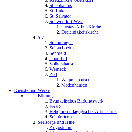
Kreuzkirche Oberndorf
St. Johannis
St. Lukas
St. Salvator
Schweinfurt-West
Gustav-Adolf-Kirche
Dreieinigkeitskirche
S-Z
Schonungen
Schwebheim
Sennfeld
Thundorf
Volkershausen
Werneck
Zell
Weipoltshausen
Madenhausen
Dienste und Werke
Bildung
Evangelisches Bildungswerk
FAKS
Religionspädagogischer Arbeitskreis
Schulreferat
Seelsorge und Hilfe
Augustinum