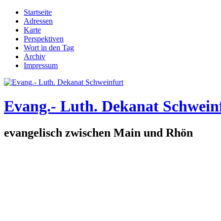
Direkt zum Inhalt
Startseite
Adressen
Hauptmenü
Karte
Perspektiven
Wort in den Tag
Archiv
Impressum
Evang.- Luth. Dekanat Schwein
evangelisch zwischen Main und Rhön