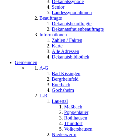
Dekanatssynode
Senior
Landessynodalinnen
Beauftragte
Dekanatsbeauftragte
Dekanatsfrauenbeauftragte
Informationen
Zahlen / Fakten
Karte
Alle Adressen
Dekanatsbibliothek
Gemeinden
A-G
Bad Kissingen
Bergrheinfeld
Euerbach
Gochsheim
L-R
Lauertal
Maßbach
Poppenlauer
Rothhausen
Thundorf
Volkershausen
Niederwerrn