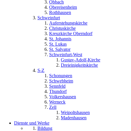
Obbach
Obereisenheim
Rothhausen
Schweinfurt
Auferstehungskirche
Christuskirche
Kreuzkirche Oberndorf
St. Johannis
St. Lukas
St. Salvator
Schweinfurt-West
Gustav-Adolf-Kirche
Dreieinigkeitskirche
S-Z
Schonungen
Schwebheim
Sennfeld
Thundorf
Volkershausen
Werneck
Zell
Weipoltshausen
Madenhausen
Dienste und Werke
Bildung