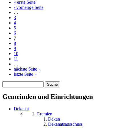
« erste Seite
Seiten
‹ vorherige Seite
…
3
4
5
6
7
8
9
10
11
…
nächste Seite ›
letzte Seite »
Suche
Suchformular
Gemeinden und Einrichtungen
Dekanat
Gremien
Dekan
Dekanatsausschuss