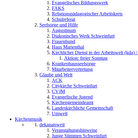
Evangelisches Bildungswerk
FAKS
Religionspädagogischer Arbeitskreis
Schulreferat
Seelsorge und Hilfe
Augustinum
Diakonisches Werk Schweinfurt
Frauenbund
Haus Marienthal
Kirchlicher Dienst in der Arbeitswelt (kda) /
Aktion: freier Sonntag
Krankenhausseelsorge
Mitarbeitervertretung
Glaube und Welt
ACK
Citykirche Schweinfurt
CVJM
Evangelische Jugend
Kirchengemeindeamt
Landeskirchliche Gemeinschaft
Umwelt
Kirchenmusik
dekanatsweit
Veranstaltungshinweise
Junge Stimmen Schweinfurt