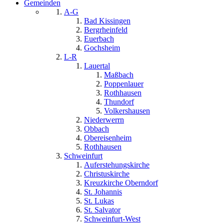
Gemeinden
A-G
Bad Kissingen
Bergrheinfeld
Euerbach
Gochsheim
L-R
Lauertal
Maßbach
Poppenlauer
Rothhausen
Thundorf
Volkershausen
Niederwerrn
Obbach
Obereisenheim
Rothhausen
Schweinfurt
Auferstehungskirche
Christuskirche
Kreuzkirche Oberndorf
St. Johannis
St. Lukas
St. Salvator
Schweinfurt-West