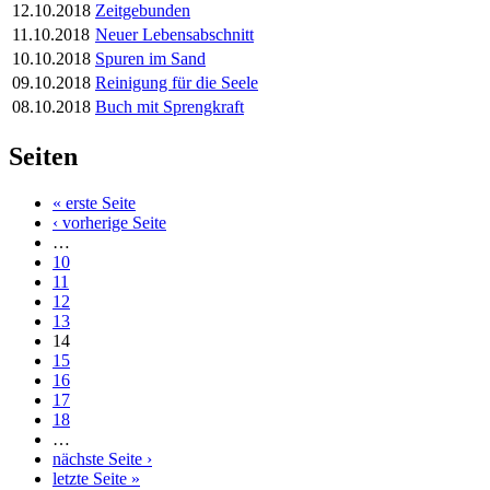
12.10.2018
Zeitgebunden
11.10.2018
Neuer Lebensabschnitt
10.10.2018
Spuren im Sand
09.10.2018
Reinigung für die Seele
08.10.2018
Buch mit Sprengkraft
Seiten
« erste Seite
‹ vorherige Seite
…
10
11
12
13
14
15
16
17
18
…
nächste Seite ›
letzte Seite »