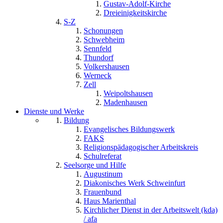
Gustav-Adolf-Kirche
Dreieinigkeitskirche
S-Z
Schonungen
Schwebheim
Sennfeld
Thundorf
Volkershausen
Werneck
Zell
Weipoltshausen
Madenhausen
Dienste und Werke
Bildung
Evangelisches Bildungswerk
FAKS
Religionspädagogischer Arbeitskreis
Schulreferat
Seelsorge und Hilfe
Augustinum
Diakonisches Werk Schweinfurt
Frauenbund
Haus Marienthal
Kirchlicher Dienst in der Arbeitswelt (kda)
/ afa