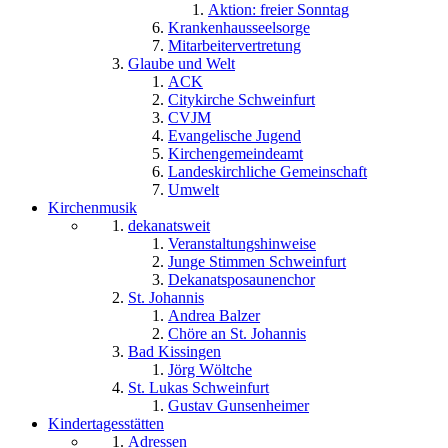
Aktion: freier Sonntag
Krankenhausseelsorge
Mitarbeitervertretung
Glaube und Welt
ACK
Citykirche Schweinfurt
CVJM
Evangelische Jugend
Kirchengemeindeamt
Landeskirchliche Gemeinschaft
Umwelt
Kirchenmusik
dekanatsweit
Veranstaltungshinweise
Junge Stimmen Schweinfurt
Dekanatsposaunenchor
St. Johannis
Andrea Balzer
Chöre an St. Johannis
Bad Kissingen
Jörg Wöltche
St. Lukas Schweinfurt
Gustav Gunsenheimer
Kindertagesstätten
Adressen