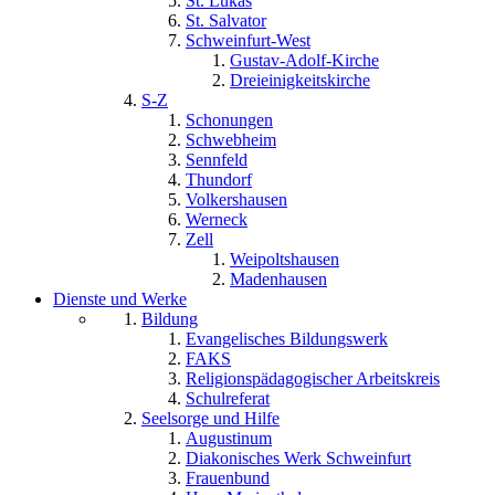
St. Lukas
St. Salvator
Schweinfurt-West
Gustav-Adolf-Kirche
Dreieinigkeitskirche
S-Z
Schonungen
Schwebheim
Sennfeld
Thundorf
Volkershausen
Werneck
Zell
Weipoltshausen
Madenhausen
Dienste und Werke
Bildung
Evangelisches Bildungswerk
FAKS
Religionspädagogischer Arbeitskreis
Schulreferat
Seelsorge und Hilfe
Augustinum
Diakonisches Werk Schweinfurt
Frauenbund