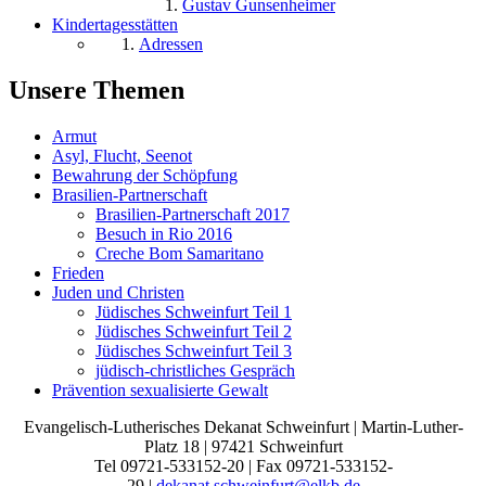
Gustav Gunsenheimer
Kindertagesstätten
Adressen
Unsere Themen
Armut
Asyl, Flucht, Seenot
Bewahrung der Schöpfung
Brasilien-Partnerschaft
Brasilien-Partnerschaft 2017
Besuch in Rio 2016
Creche Bom Samaritano
Frieden
Juden und Christen
Jüdisches Schweinfurt Teil 1
Jüdisches Schweinfurt Teil 2
Jüdisches Schweinfurt Teil 3
jüdisch-christliches Gespräch
Prävention sexualisierte Gewalt
Evangelisch-Lutherisches Dekanat Schweinfurt | Martin-Luther-
Platz 18 | 97421 Schweinfurt
Tel 09721-533152-20 | Fax 09721-533152-
29 |
dekanat.schweinfurt@elkb.de