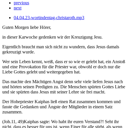
previous
next
04.04.23-wortindentag-christaroth.mp3
Guten Morgen liebe Hörer,
in dieser Karwoche gedenken wir der Kreuzigung Jesu.
Eigentlich braucht man sich nicht zu wundern, dass Jesus damals
gekreuzigt wurde.
Wer sein Leben kennt, weiß, dass er so wie er gelebt hat, ein Anstoß
und eine Provokation für die Priester war, obwohl er doch nur die
Liebe Gottes gelebt und weitergegeben hat.
Das machte den Mächtigen Angst denn sehr viele liefen Jesus nach
und hörten seinen Predigten zu. Die Menschen spürten Gottes Liebe
und sie spürten dass Jesus mit seiner Lehre sie frei macht.
Der Hohepriester Kaiphas ließ einen Rat zusammen kommen und
fasste die Gedanken und Ängste der Mitglieder in einem Satz
zusammen.
(Joh.11, 49)Kaiphas sagte: Wo habt ihr euren Verstand?! Seht ihr
nicht, dass es besser für uns ist, wenn Einer für alle stirbt, als wenn