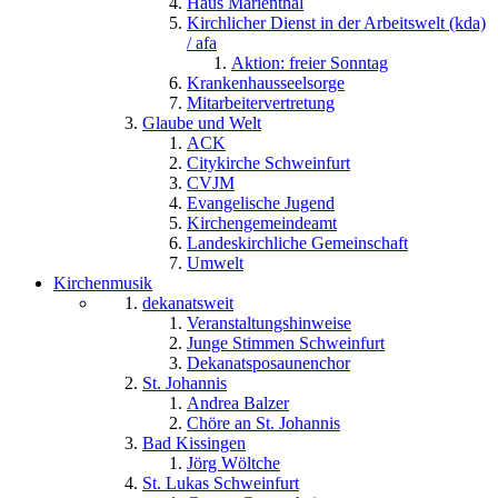
Haus Marienthal
Kirchlicher Dienst in der Arbeitswelt (kda)
/ afa
Aktion: freier Sonntag
Krankenhausseelsorge
Mitarbeitervertretung
Glaube und Welt
ACK
Citykirche Schweinfurt
CVJM
Evangelische Jugend
Kirchengemeindeamt
Landeskirchliche Gemeinschaft
Umwelt
Kirchenmusik
dekanatsweit
Veranstaltungshinweise
Junge Stimmen Schweinfurt
Dekanatsposaunenchor
St. Johannis
Andrea Balzer
Chöre an St. Johannis
Bad Kissingen
Jörg Wöltche
St. Lukas Schweinfurt