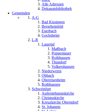
Alle Adressen
Dekanatsbibliothek
Gemeinden
A-G
Bad Kissingen
Bergrheinfeld
Euerbach
Gochsheim
L-R
Lauertal
Maßbach
Poppenlauer
Rothhausen
Thundorf
Volkershausen
Niederwerrn
Obbach
Obereisenheim
Rothhausen
Schweinfurt
Auferstehungskirche
Christuskirche
Kreuzkirche Oberndorf
St. Johannis