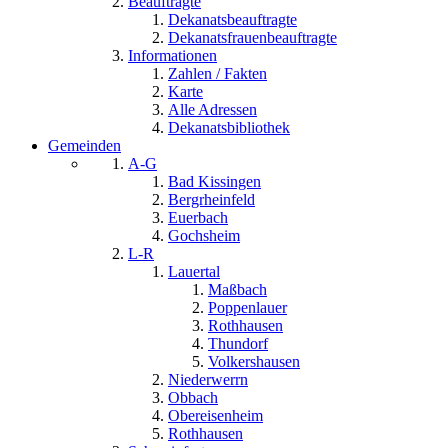
Beauftragte
Dekanatsbeauftragte
Dekanatsfrauenbeauftragte
Informationen
Zahlen / Fakten
Karte
Alle Adressen
Dekanatsbibliothek
Gemeinden
A-G
Bad Kissingen
Bergrheinfeld
Euerbach
Gochsheim
L-R
Lauertal
Maßbach
Poppenlauer
Rothhausen
Thundorf
Volkershausen
Niederwerrn
Obbach
Obereisenheim
Rothhausen