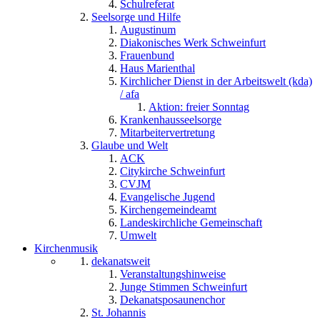
Schulreferat
Seelsorge und Hilfe
Augustinum
Diakonisches Werk Schweinfurt
Frauenbund
Haus Marienthal
Kirchlicher Dienst in der Arbeitswelt (kda)
/ afa
Aktion: freier Sonntag
Krankenhausseelsorge
Mitarbeitervertretung
Glaube und Welt
ACK
Citykirche Schweinfurt
CVJM
Evangelische Jugend
Kirchengemeindeamt
Landeskirchliche Gemeinschaft
Umwelt
Kirchenmusik
dekanatsweit
Veranstaltungshinweise
Junge Stimmen Schweinfurt
Dekanatsposaunenchor
St. Johannis