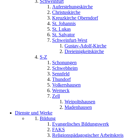
Schweinfurt
Auferstehungskirche
Christuskirche
Kreuzkirche Oberndorf
St. Johannis
St. Lukas
St. Salvator
Schweinfurt-West
Gustav-Adolf-Kirche
Dreieinigkeitskirche
S-Z
Schonungen
Schwebheim
Sennfeld
Thundorf
Volkershausen
Werneck
Zell
Weipoltshausen
Madenhausen
Dienste und Werke
Bildung
Evangelisches Bildungswerk
FAKS
Religionspädagogischer Arbeitskreis