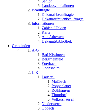
Senior
Landessynodalinnen
Beauftragte
Dekanatsbeauftragte
Dekanatsfrauenbeauftragte
Informationen
Zahlen / Fakten
Karte
Alle Adressen
Dekanatsbibliothek
Gemeinden
A-G
Bad Kissingen
Bergrheinfeld
Euerbach
Gochsheim
L-R
Lauertal
Maßbach
Poppenlauer
Rothhausen
Thundorf
Volkershausen
Niederwerrn
Obbach