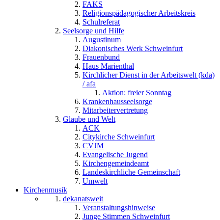
FAKS
Religionspädagogischer Arbeitskreis
Schulreferat
Seelsorge und Hilfe
Augustinum
Diakonisches Werk Schweinfurt
Frauenbund
Haus Marienthal
Kirchlicher Dienst in der Arbeitswelt (kda)
/ afa
Aktion: freier Sonntag
Krankenhausseelsorge
Mitarbeitervertretung
Glaube und Welt
ACK
Citykirche Schweinfurt
CVJM
Evangelische Jugend
Kirchengemeindeamt
Landeskirchliche Gemeinschaft
Umwelt
Kirchenmusik
dekanatsweit
Veranstaltungshinweise
Junge Stimmen Schweinfurt