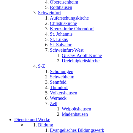
Obereisenheim
Rothhausen
Schweinfurt
Auferstehungskirche
Christuskirche
Kreuzkirche Oberndorf
St. Johannis
St. Lukas
St. Salvator
Schweinfurt-West
Gustav-Adolf-Kirche
Dreieinigkeitskirche
S-Z
Schonungen
Schwebheim
Sennfeld
Thundorf
Volkershausen
Werneck
Zell
Weipoltshausen
Madenhausen
Dienste und Werke
Bildung
Evangelisches Bildungswerk