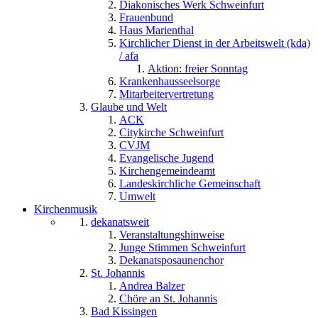
Diakonisches Werk Schweinfurt
Frauenbund
Haus Marienthal
Kirchlicher Dienst in der Arbeitswelt (kda)
/ afa
Aktion: freier Sonntag
Krankenhausseelsorge
Mitarbeitervertretung
Glaube und Welt
ACK
Citykirche Schweinfurt
CVJM
Evangelische Jugend
Kirchengemeindeamt
Landeskirchliche Gemeinschaft
Umwelt
Kirchenmusik
dekanatsweit
Veranstaltungshinweise
Junge Stimmen Schweinfurt
Dekanatsposaunenchor
St. Johannis
Andrea Balzer
Chöre an St. Johannis
Bad Kissingen