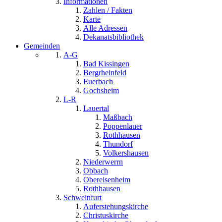
Informationen
Zahlen / Fakten
Karte
Alle Adressen
Dekanatsbibliothek
Gemeinden
A-G
Bad Kissingen
Bergrheinfeld
Euerbach
Gochsheim
L-R
Lauertal
Maßbach
Poppenlauer
Rothhausen
Thundorf
Volkershausen
Niederwerrn
Obbach
Obereisenheim
Rothhausen
Schweinfurt
Auferstehungskirche
Christuskirche