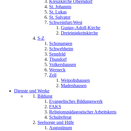
Kreuzkirche Oberndorf
St. Johannis
St. Lukas
St. Salvator
Schweinfurt-West
Gustav-Adolf-Kirche
Dreieinigkeitskirche
S-Z
Schonungen
Schwebheim
Sennfeld
Thundorf
Volkershausen
Werneck
Zell
Weipoltshausen
Madenhausen
Dienste und Werke
Bildung
Evangelisches Bildungswerk
FAKS
Religionspädagogischer Arbeitskreis
Schulreferat
Seelsorge und Hilfe
Augustinum