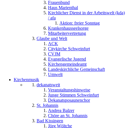
Frauenbund
Haus Marienthal
Kirchlicher Dienst in der Arbeitswelt (kda)
/ afa
Aktion: freier Sonntag
Krankenhausseelsorge
Mitarbeitervertretung
Glaube und Welt
ACK
Citykirche Schweinfurt
CVJM
Evangelische Jugend
Kirchengemeindeamt
Landeskirchliche Gemeinschaft
Umwelt
Kirchenmusik
dekanatsweit
Veranstaltungshinweise
Junge Stimmen Schweinfurt
Dekanatsposaunenchor
St. Johannis
Andrea Balzer
Chöre an St. Johannis
Bad Kissingen
Jörg Wöltche