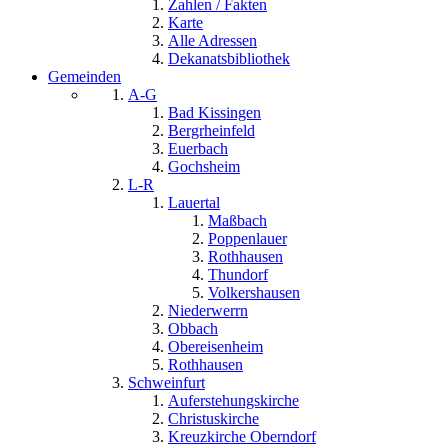
Zahlen / Fakten
Karte
Alle Adressen
Dekanatsbibliothek
Gemeinden
A-G
Bad Kissingen
Bergrheinfeld
Euerbach
Gochsheim
L-R
Lauertal
Maßbach
Poppenlauer
Rothhausen
Thundorf
Volkershausen
Niederwerrn
Obbach
Obereisenheim
Rothhausen
Schweinfurt
Auferstehungskirche
Christuskirche
Kreuzkirche Oberndorf