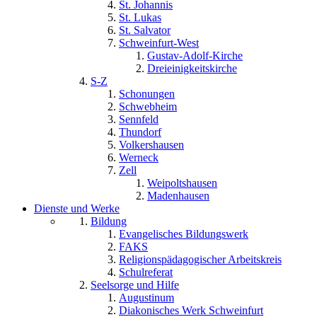
St. Johannis
St. Lukas
St. Salvator
Schweinfurt-West
Gustav-Adolf-Kirche
Dreieinigkeitskirche
S-Z
Schonungen
Schwebheim
Sennfeld
Thundorf
Volkershausen
Werneck
Zell
Weipoltshausen
Madenhausen
Dienste und Werke
Bildung
Evangelisches Bildungswerk
FAKS
Religionspädagogischer Arbeitskreis
Schulreferat
Seelsorge und Hilfe
Augustinum
Diakonisches Werk Schweinfurt