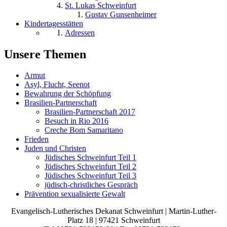
St. Lukas Schweinfurt
Gustav Gunsenheimer
Kindertagesstätten
Adressen
Unsere Themen
Armut
Asyl, Flucht, Seenot
Bewahrung der Schöpfung
Brasilien-Partnerschaft
Brasilien-Partnerschaft 2017
Besuch in Rio 2016
Creche Bom Samaritano
Frieden
Juden und Christen
Jüdisches Schweinfurt Teil 1
Jüdisches Schweinfurt Teil 2
Jüdisches Schweinfurt Teil 3
jüdisch-christliches Gespräch
Prävention sexualisierte Gewalt
Evangelisch-Lutherisches Dekanat Schweinfurt | Martin-Luther-
Platz 18 | 97421 Schweinfurt