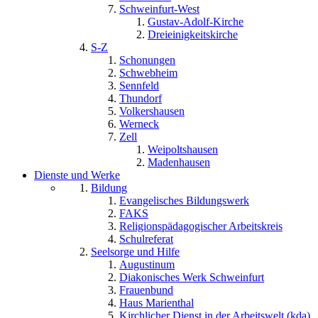
Schweinfurt-West
Gustav-Adolf-Kirche
Dreieinigkeitskirche
S-Z
Schonungen
Schwebheim
Sennfeld
Thundorf
Volkershausen
Werneck
Zell
Weipoltshausen
Madenhausen
Dienste und Werke
Bildung
Evangelisches Bildungswerk
FAKS
Religionspädagogischer Arbeitskreis
Schulreferat
Seelsorge und Hilfe
Augustinum
Diakonisches Werk Schweinfurt
Frauenbund
Haus Marienthal
Kirchlicher Dienst in der Arbeitswelt (kda)