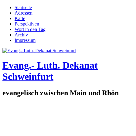
Direkt zum Inhalt
Startseite
Adressen
Hauptmenü
Karte
Perspektiven
Wort in den Tag
Archiv
Impressum
Evang.- Luth. Dekanat
Schweinfurt
evangelisch zwischen Main und Rhön