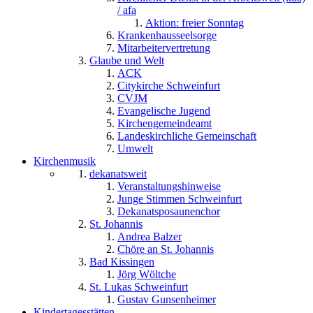
/ afa
Aktion: freier Sonntag
Krankenhausseelsorge
Mitarbeitervertretung
Glaube und Welt
ACK
Citykirche Schweinfurt
CVJM
Evangelische Jugend
Kirchengemeindeamt
Landeskirchliche Gemeinschaft
Umwelt
Kirchenmusik
dekanatsweit
Veranstaltungshinweise
Junge Stimmen Schweinfurt
Dekanatsposaunenchor
St. Johannis
Andrea Balzer
Chöre an St. Johannis
Bad Kissingen
Jörg Wöltche
St. Lukas Schweinfurt
Gustav Gunsenheimer
Kindertagesstätten