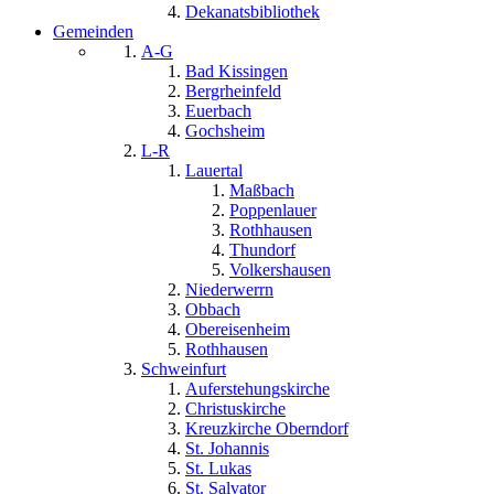
Dekanatsbibliothek
Gemeinden
A-G
Bad Kissingen
Bergrheinfeld
Euerbach
Gochsheim
L-R
Lauertal
Maßbach
Poppenlauer
Rothhausen
Thundorf
Volkershausen
Niederwerrn
Obbach
Obereisenheim
Rothhausen
Schweinfurt
Auferstehungskirche
Christuskirche
Kreuzkirche Oberndorf
St. Johannis
St. Lukas
St. Salvator