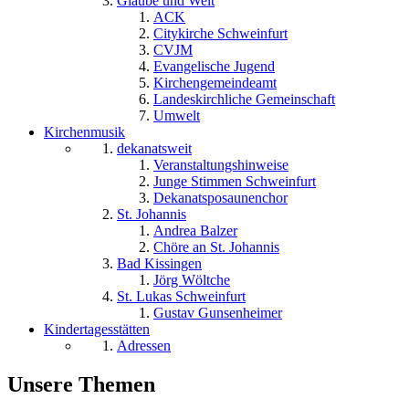
Glaube und Welt
ACK
Citykirche Schweinfurt
CVJM
Evangelische Jugend
Kirchengemeindeamt
Landeskirchliche Gemeinschaft
Umwelt
Kirchenmusik
dekanatsweit
Veranstaltungshinweise
Junge Stimmen Schweinfurt
Dekanatsposaunenchor
St. Johannis
Andrea Balzer
Chöre an St. Johannis
Bad Kissingen
Jörg Wöltche
St. Lukas Schweinfurt
Gustav Gunsenheimer
Kindertagesstätten
Adressen
Unsere Themen