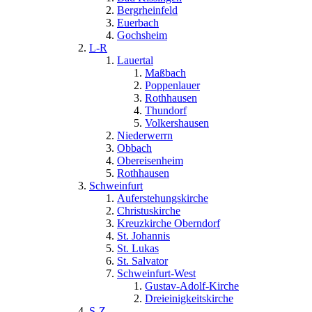
Bergrheinfeld
Euerbach
Gochsheim
L-R
Lauertal
Maßbach
Poppenlauer
Rothhausen
Thundorf
Volkershausen
Niederwerrn
Obbach
Obereisenheim
Rothhausen
Schweinfurt
Auferstehungskirche
Christuskirche
Kreuzkirche Oberndorf
St. Johannis
St. Lukas
St. Salvator
Schweinfurt-West
Gustav-Adolf-Kirche
Dreieinigkeitskirche
S-Z