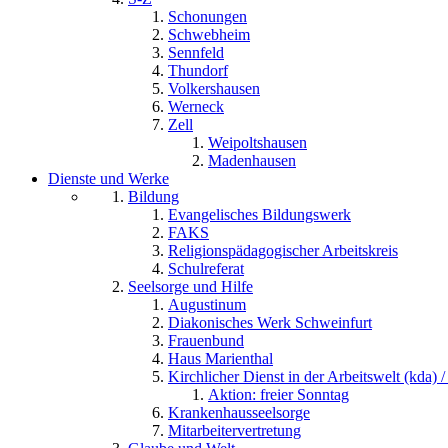
Schonungen
Schwebheim
Sennfeld
Thundorf
Volkershausen
Werneck
Zell
Weipoltshausen
Madenhausen
Dienste und Werke
Bildung
Evangelisches Bildungswerk
FAKS
Religionspädagogischer Arbeitskreis
Schulreferat
Seelsorge und Hilfe
Augustinum
Diakonisches Werk Schweinfurt
Frauenbund
Haus Marienthal
Kirchlicher Dienst in der Arbeitswelt (kda) /
Aktion: freier Sonntag
Krankenhausseelsorge
Mitarbeitervertretung