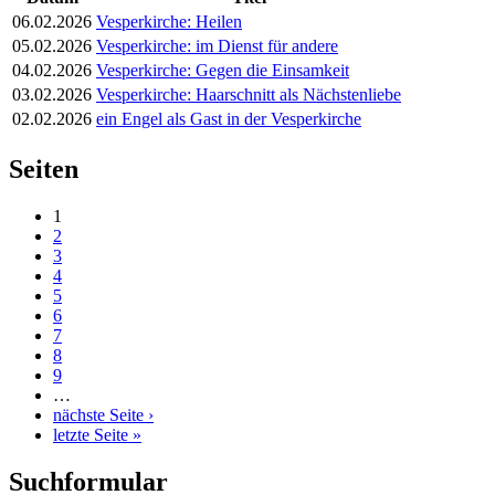
06.02.2026
Vesperkirche: Heilen
05.02.2026
Vesperkirche: im Dienst für andere
04.02.2026
Vesperkirche: Gegen die Einsamkeit
03.02.2026
Vesperkirche: Haarschnitt als Nächstenliebe
02.02.2026
ein Engel als Gast in der Vesperkirche
Seiten
1
2
3
4
5
6
7
8
9
…
nächste Seite ›
letzte Seite »
Suchformular