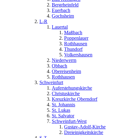
Bergrheinfeld
Euerbach
Gochsheim
L-R
Lauertal
Maßbach
Poppenlauer
Rothhausen
Thundorf
Volkershausen
Niederwerrn
Obbach
Obereisenheim
Rothhausen
Schweinfurt
Auferstehungskirche
Christuskirche
Kreuzkirche Oberndorf
St. Johannis
St. Lukas
St. Salvator
Schweinfurt-West
Gustav-Adolf-Kirche
Dreieinigkeitskirche
S-Z