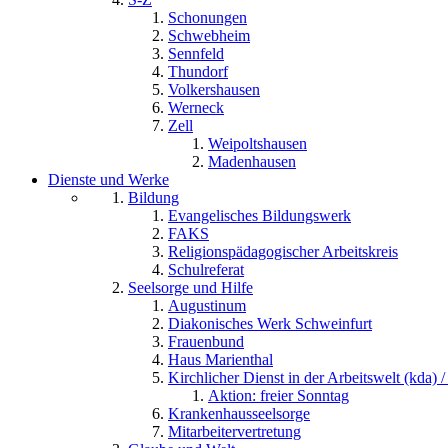
Schonungen
Schwebheim
Sennfeld
Thundorf
Volkershausen
Werneck
Zell
Weipoltshausen
Madenhausen
Dienste und Werke
Bildung
Evangelisches Bildungswerk
FAKS
Religionspädagogischer Arbeitskreis
Schulreferat
Seelsorge und Hilfe
Augustinum
Diakonisches Werk Schweinfurt
Frauenbund
Haus Marienthal
Kirchlicher Dienst in der Arbeitswelt (kda) /
Aktion: freier Sonntag
Krankenhausseelsorge
Mitarbeitervertretung