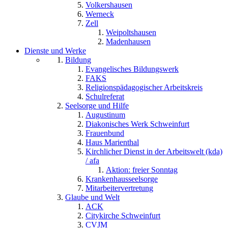
Volkershausen
Werneck
Zell
Weipoltshausen
Madenhausen
Dienste und Werke
Bildung
Evangelisches Bildungswerk
FAKS
Religionspädagogischer Arbeitskreis
Schulreferat
Seelsorge und Hilfe
Augustinum
Diakonisches Werk Schweinfurt
Frauenbund
Haus Marienthal
Kirchlicher Dienst in der Arbeitswelt (kda)
/ afa
Aktion: freier Sonntag
Krankenhausseelsorge
Mitarbeitervertretung
Glaube und Welt
ACK
Citykirche Schweinfurt
CVJM