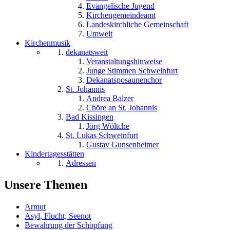
Evangelische Jugend
Kirchengemeindeamt
Landeskirchliche Gemeinschaft
Umwelt
Kirchenmusik
dekanatsweit
Veranstaltungshinweise
Junge Stimmen Schweinfurt
Dekanatsposaunenchor
St. Johannis
Andrea Balzer
Chöre an St. Johannis
Bad Kissingen
Jörg Wöltche
St. Lukas Schweinfurt
Gustav Gunsenheimer
Kindertagesstätten
Adressen
Unsere Themen
Armut
Asyl, Flucht, Seenot
Bewahrung der Schöpfung