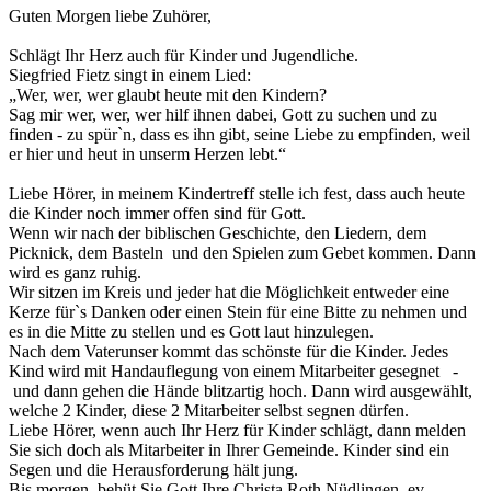
Guten Morgen liebe Zuhörer,
Schlägt Ihr Herz auch für Kinder und Jugendliche.
Siegfried Fietz singt in einem Lied:
„Wer, wer, wer glaubt heute mit den Kindern?
Sag mir wer, wer, wer hilf ihnen dabei, Gott zu suchen und zu
finden - zu spür`n, dass es ihn gibt, seine Liebe zu empfinden, weil
er hier und heut in unserm Herzen lebt.“
Liebe Hörer, in meinem Kindertreff stelle ich fest, dass auch heute
die Kinder noch immer offen sind für Gott.
Wenn wir nach der biblischen Geschichte, den Liedern, dem
Picknick, dem Basteln und den Spielen zum Gebet kommen. Dann
wird es ganz ruhig.
Wir sitzen im Kreis und jeder hat die Möglichkeit entweder eine
Kerze für`s Danken oder einen Stein für eine Bitte zu nehmen und
es in die Mitte zu stellen und es Gott laut hinzulegen.
Nach dem Vaterunser kommt das schönste für die Kinder. Jedes
Kind wird mit Handauflegung von einem Mitarbeiter gesegnet -
und dann gehen die Hände blitzartig hoch. Dann wird ausgewählt,
welche 2 Kinder, diese 2 Mitarbeiter selbst segnen dürfen.
Liebe Hörer, wenn auch Ihr Herz für Kinder schlägt, dann melden
Sie sich doch als Mitarbeiter in Ihrer Gemeinde. Kinder sind ein
Segen und die Herausforderung hält jung.
Bis morgen, behüt Sie Gott Ihre Christa Roth Nüdlingen ev.