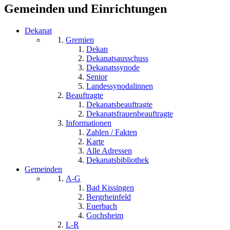
Gemeinden und Einrichtungen
Dekanat
Gremien
Dekan
Dekanatsausschuss
Dekanatssynode
Senior
Landessynodalinnen
Beauftragte
Dekanatsbeauftragte
Dekanatsfrauenbeauftragte
Informationen
Zahlen / Fakten
Karte
Alle Adressen
Dekanatsbibliothek
Gemeinden
A-G
Bad Kissingen
Bergrheinfeld
Euerbach
Gochsheim
L-R