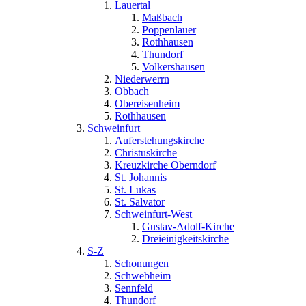
Lauertal
Maßbach
Poppenlauer
Rothhausen
Thundorf
Volkershausen
Niederwerrn
Obbach
Obereisenheim
Rothhausen
Schweinfurt
Auferstehungskirche
Christuskirche
Kreuzkirche Oberndorf
St. Johannis
St. Lukas
St. Salvator
Schweinfurt-West
Gustav-Adolf-Kirche
Dreieinigkeitskirche
S-Z
Schonungen
Schwebheim
Sennfeld
Thundorf