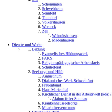
Schonungen
Schwebheim
Sennfeld
Thundorf
Volkershausen
Werneck
Zell
Weipoltshausen
Madenhausen
Dienste und Werke
Bildung
Evangelisches Bildungswerk
FAKS
Religionspädagogischer Arbeitskreis
Schulreferat
Seelsorge und Hilfe
Augustinum
Diakonisches Werk Schweinfurt
Frauenbund
Haus Marienthal
Kirchlicher Dienst in der Arbeitswelt (kda) /
Aktion: freier Sonntag
Krankenhausseelsorge
Mitarbeitervertretung