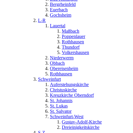
Bergrheinfeld
Euerbach
Gochsheim
L-R
Lauertal
Maßbach
Poppenlauer
Rothhausen
Thundorf
Volkershausen
Niederwerrn
Obbach
Obereisenheim
Rothhausen
Schweinfurt
Auferstehungskirche
Christuskirche
Kreuzkirche Oberndorf
St. Johannis
St. Lukas
St. Salvator
Schweinfurt-West
Gustav-Adolf-Kirche
Dreieinigkeitskirche
S-Z