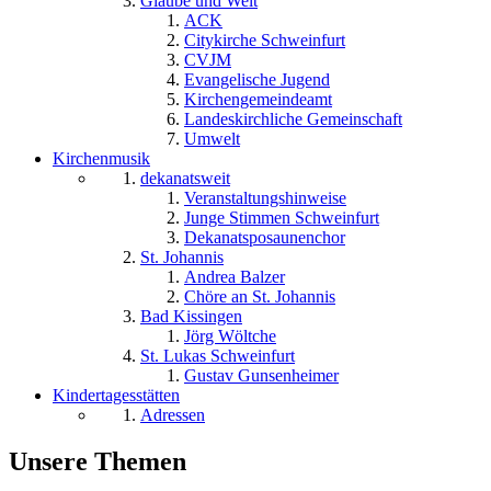
Glaube und Welt
ACK
Citykirche Schweinfurt
CVJM
Evangelische Jugend
Kirchengemeindeamt
Landeskirchliche Gemeinschaft
Umwelt
Kirchenmusik
dekanatsweit
Veranstaltungshinweise
Junge Stimmen Schweinfurt
Dekanatsposaunenchor
St. Johannis
Andrea Balzer
Chöre an St. Johannis
Bad Kissingen
Jörg Wöltche
St. Lukas Schweinfurt
Gustav Gunsenheimer
Kindertagesstätten
Adressen
Unsere Themen