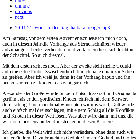
mute
unmute
previous
next
29.11.21_wort_in_den_tag_barbara_renger.mp3
Am Samstag vor dem ersten Advent entschließe ich mich doch,
auch in diesem Jahr die Vorhänge aus Sternenschnüren wieder
aufzuhängen. Leider verheddern und verknoten diese sich leicht in
der Schachtel. So auch diesmal.
Mit dem ersten geht es noch. Aber der zweite stellt meine Geduld
auf eine echte Probe. Zwischendurch bin ich nahe daran zur Schere
zu greifen. Aber ich weiß ja, dann ist der Vorhang kaputt und ihn
neu zusammen zu knoten, das geht gar nicht.
Alexander der Große wurde für sein Entschlusskraft und Originalität
gerühmt als er den gordischen Knoten einfach mit dem Schwert
durchschlug. Und manchmal wünschten wir uns wohl, Gott würde
auch einfach mal dreinschlagen, mit einem Schlag all die Konflikte
und Knoten in dieser Welt lösen. Was aber wäre dann mit uns, die
wir doch meistens mitten drin stecken in diesen Knoten?
Ich glaube, die Welt wird sich nicht verändern, ohne dass auch wir
uns verändern. Dazu braucht es Geduld: Unsere Geduld und Gottes