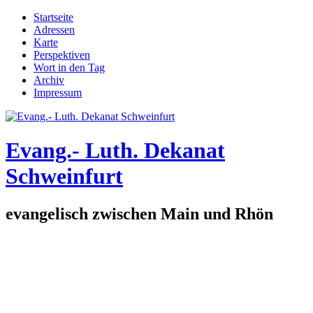
Direkt zum Inhalt
Startseite
Adressen
Hauptmenü
Karte
Perspektiven
Wort in den Tag
Archiv
Impressum
Evang.- Luth. Dekanat
Schweinfurt
evangelisch zwischen Main und Rhön