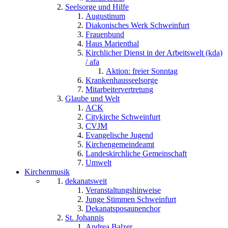
Seelsorge und Hilfe
Augustinum
Diakonisches Werk Schweinfurt
Frauenbund
Haus Marienthal
Kirchlicher Dienst in der Arbeitswelt (kda)
/ afa
Aktion: freier Sonntag
Krankenhausseelsorge
Mitarbeitervertretung
Glaube und Welt
ACK
Citykirche Schweinfurt
CVJM
Evangelische Jugend
Kirchengemeindeamt
Landeskirchliche Gemeinschaft
Umwelt
Kirchenmusik
dekanatsweit
Veranstaltungshinweise
Junge Stimmen Schweinfurt
Dekanatsposaunenchor
St. Johannis
Andrea Balzer