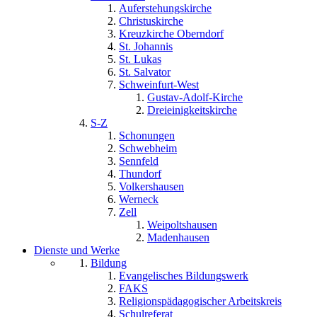
Auferstehungskirche
Christuskirche
Kreuzkirche Oberndorf
St. Johannis
St. Lukas
St. Salvator
Schweinfurt-West
Gustav-Adolf-Kirche
Dreieinigkeitskirche
S-Z
Schonungen
Schwebheim
Sennfeld
Thundorf
Volkershausen
Werneck
Zell
Weipoltshausen
Madenhausen
Dienste und Werke
Bildung
Evangelisches Bildungswerk
FAKS
Religionspädagogischer Arbeitskreis
Schulreferat