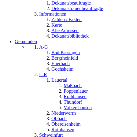
Dekanatsbeauftragte
Dekanatsfrauenbeauftragte
Informationen
Zahlen / Fakten
Karte
Alle Adressen
Dekanatsbibliothek
Gemeinden
A-G
Bad Kissingen
Bergrheinfeld
Euerbach
Gochsheim
L-R
Lauertal
Maßbach
Poppenlauer
Rothhausen
Thundorf
Volkershausen
Niederwerrn
Obbach
Obereisenheim
Rothhausen
Schweinfurt