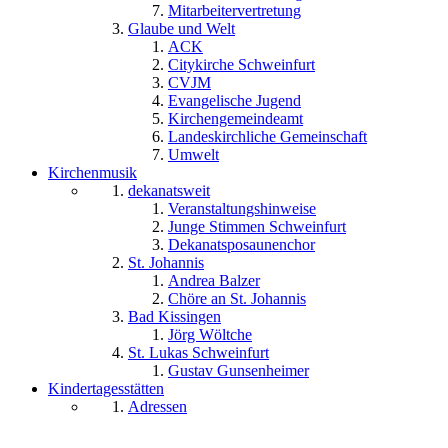
Mitarbeitervertretung
Glaube und Welt
ACK
Citykirche Schweinfurt
CVJM
Evangelische Jugend
Kirchengemeindeamt
Landeskirchliche Gemeinschaft
Umwelt
Kirchenmusik
dekanatsweit
Veranstaltungshinweise
Junge Stimmen Schweinfurt
Dekanatsposaunenchor
St. Johannis
Andrea Balzer
Chöre an St. Johannis
Bad Kissingen
Jörg Wöltche
St. Lukas Schweinfurt
Gustav Gunsenheimer
Kindertagesstätten
Adressen