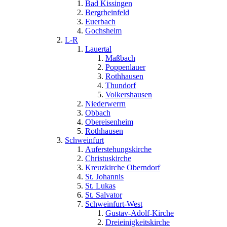
Bad Kissingen
Bergrheinfeld
Euerbach
Gochsheim
L-R
Lauertal
Maßbach
Poppenlauer
Rothhausen
Thundorf
Volkershausen
Niederwerrn
Obbach
Obereisenheim
Rothhausen
Schweinfurt
Auferstehungskirche
Christuskirche
Kreuzkirche Oberndorf
St. Johannis
St. Lukas
St. Salvator
Schweinfurt-West
Gustav-Adolf-Kirche
Dreieinigkeitskirche