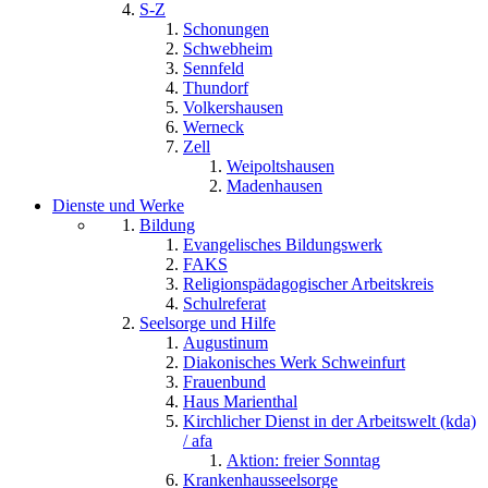
S-Z
Schonungen
Schwebheim
Sennfeld
Thundorf
Volkershausen
Werneck
Zell
Weipoltshausen
Madenhausen
Dienste und Werke
Bildung
Evangelisches Bildungswerk
FAKS
Religionspädagogischer Arbeitskreis
Schulreferat
Seelsorge und Hilfe
Augustinum
Diakonisches Werk Schweinfurt
Frauenbund
Haus Marienthal
Kirchlicher Dienst in der Arbeitswelt (kda)
/ afa
Aktion: freier Sonntag
Krankenhausseelsorge