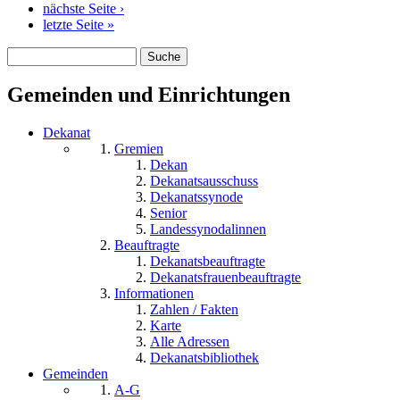
nächste Seite ›
letzte Seite »
Suche
Suchformular
Gemeinden und Einrichtungen
Dekanat
Gremien
Dekan
Dekanatsausschuss
Dekanatssynode
Senior
Landessynodalinnen
Beauftragte
Dekanatsbeauftragte
Dekanatsfrauenbeauftragte
Informationen
Zahlen / Fakten
Karte
Alle Adressen
Dekanatsbibliothek
Gemeinden
A-G