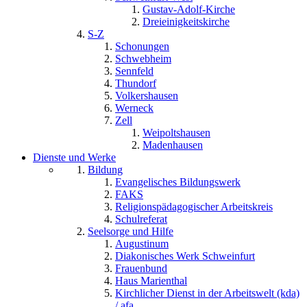
Gustav-Adolf-Kirche
Dreieinigkeitskirche
S-Z
Schonungen
Schwebheim
Sennfeld
Thundorf
Volkershausen
Werneck
Zell
Weipoltshausen
Madenhausen
Dienste und Werke
Bildung
Evangelisches Bildungswerk
FAKS
Religionspädagogischer Arbeitskreis
Schulreferat
Seelsorge und Hilfe
Augustinum
Diakonisches Werk Schweinfurt
Frauenbund
Haus Marienthal
Kirchlicher Dienst in der Arbeitswelt (kda)
/ afa