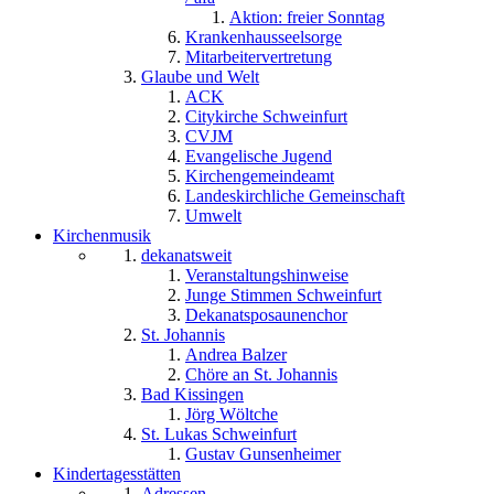
Aktion: freier Sonntag
Krankenhausseelsorge
Mitarbeitervertretung
Glaube und Welt
ACK
Citykirche Schweinfurt
CVJM
Evangelische Jugend
Kirchengemeindeamt
Landeskirchliche Gemeinschaft
Umwelt
Kirchenmusik
dekanatsweit
Veranstaltungshinweise
Junge Stimmen Schweinfurt
Dekanatsposaunenchor
St. Johannis
Andrea Balzer
Chöre an St. Johannis
Bad Kissingen
Jörg Wöltche
St. Lukas Schweinfurt
Gustav Gunsenheimer
Kindertagesstätten
Adressen