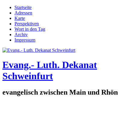
Direkt zum Inhalt
Startseite
Adressen
Hauptmenü
Karte
Perspektiven
Wort in den Tag
Archiv
Impressum
Evang.- Luth. Dekanat
Schweinfurt
evangelisch zwischen Main und Rhön