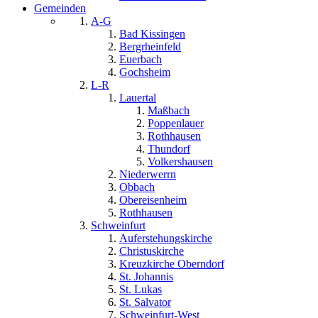
Gemeinden
A-G
Bad Kissingen
Bergrheinfeld
Euerbach
Gochsheim
L-R
Lauertal
Maßbach
Poppenlauer
Rothhausen
Thundorf
Volkershausen
Niederwerrn
Obbach
Obereisenheim
Rothhausen
Schweinfurt
Auferstehungskirche
Christuskirche
Kreuzkirche Oberndorf
St. Johannis
St. Lukas
St. Salvator
Schweinfurt-West