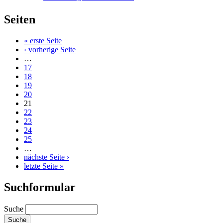
Seiten
« erste Seite
‹ vorherige Seite
…
17
18
19
20
21
22
23
24
25
…
nächste Seite ›
letzte Seite »
Suchformular
Suche