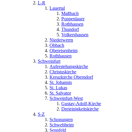
L-R
Lauertal
Maßbach
Poppenlauer
Rothhausen
Thundorf
Volkershausen
Niederwerrn
Obbach
Obereisenheim
Rothhausen
Schweinfurt
Auferstehungskirche
Christuskirche
Kreuzkirche Oberndorf
St. Johannis
St. Lukas
St. Salvator
Schweinfurt-West
Gustav-Adolf-Kirche
Dreieinigkeitskirche
S-Z
Schonungen
Schwebheim
Sennfeld