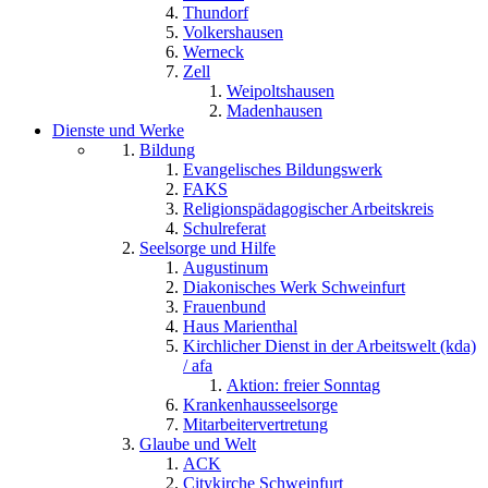
Thundorf
Volkershausen
Werneck
Zell
Weipoltshausen
Madenhausen
Dienste und Werke
Bildung
Evangelisches Bildungswerk
FAKS
Religionspädagogischer Arbeitskreis
Schulreferat
Seelsorge und Hilfe
Augustinum
Diakonisches Werk Schweinfurt
Frauenbund
Haus Marienthal
Kirchlicher Dienst in der Arbeitswelt (kda)
/ afa
Aktion: freier Sonntag
Krankenhausseelsorge
Mitarbeitervertretung
Glaube und Welt
ACK
Citykirche Schweinfurt