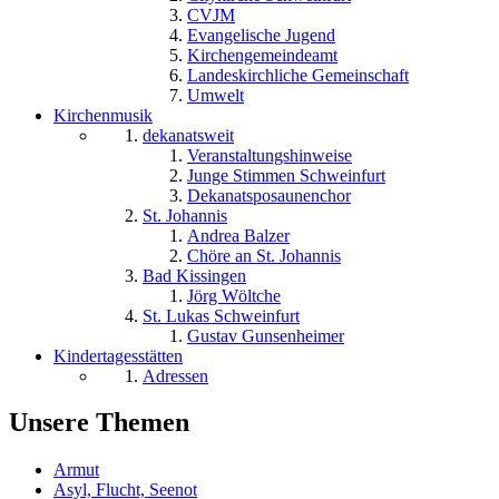
CVJM
Evangelische Jugend
Kirchengemeindeamt
Landeskirchliche Gemeinschaft
Umwelt
Kirchenmusik
dekanatsweit
Veranstaltungshinweise
Junge Stimmen Schweinfurt
Dekanatsposaunenchor
St. Johannis
Andrea Balzer
Chöre an St. Johannis
Bad Kissingen
Jörg Wöltche
St. Lukas Schweinfurt
Gustav Gunsenheimer
Kindertagesstätten
Adressen
Unsere Themen
Armut
Asyl, Flucht, Seenot