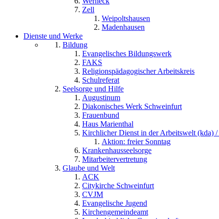
Werneck
Zell
Weipoltshausen
Madenhausen
Dienste und Werke
Bildung
Evangelisches Bildungswerk
FAKS
Religionspädagogischer Arbeitskreis
Schulreferat
Seelsorge und Hilfe
Augustinum
Diakonisches Werk Schweinfurt
Frauenbund
Haus Marienthal
Kirchlicher Dienst in der Arbeitswelt (kda) /
Aktion: freier Sonntag
Krankenhausseelsorge
Mitarbeitervertretung
Glaube und Welt
ACK
Citykirche Schweinfurt
CVJM
Evangelische Jugend
Kirchengemeindeamt