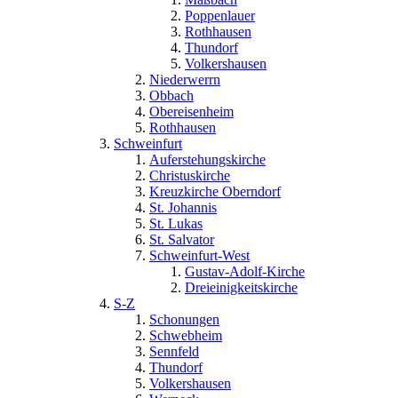
Poppenlauer
Rothhausen
Thundorf
Volkershausen
Niederwerrn
Obbach
Obereisenheim
Rothhausen
Schweinfurt
Auferstehungskirche
Christuskirche
Kreuzkirche Oberndorf
St. Johannis
St. Lukas
St. Salvator
Schweinfurt-West
Gustav-Adolf-Kirche
Dreieinigkeitskirche
S-Z
Schonungen
Schwebheim
Sennfeld
Thundorf
Volkershausen