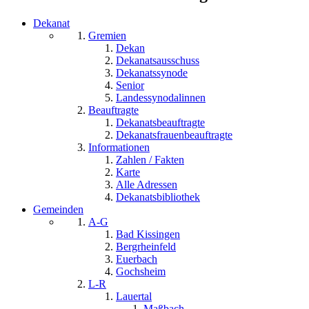
Dekanat
Gremien
Dekan
Dekanatsausschuss
Dekanatssynode
Senior
Landessynodalinnen
Beauftragte
Dekanatsbeauftragte
Dekanatsfrauenbeauftragte
Informationen
Zahlen / Fakten
Karte
Alle Adressen
Dekanatsbibliothek
Gemeinden
A-G
Bad Kissingen
Bergrheinfeld
Euerbach
Gochsheim
L-R
Lauertal
Maßbach