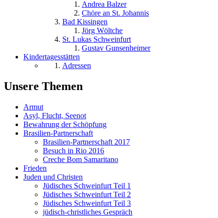
Andrea Balzer
Chöre an St. Johannis
Bad Kissingen
Jörg Wöltche
St. Lukas Schweinfurt
Gustav Gunsenheimer
Kindertagesstätten
Adressen
Unsere Themen
Armut
Asyl, Flucht, Seenot
Bewahrung der Schöpfung
Brasilien-Partnerschaft
Brasilien-Partnerschaft 2017
Besuch in Rio 2016
Creche Bom Samaritano
Frieden
Juden und Christen
Jüdisches Schweinfurt Teil 1
Jüdisches Schweinfurt Teil 2
Jüdisches Schweinfurt Teil 3
jüdisch-christliches Gespräch