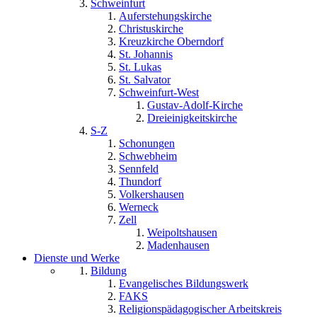
Schweinfurt
Auferstehungskirche
Christuskirche
Kreuzkirche Oberndorf
St. Johannis
St. Lukas
St. Salvator
Schweinfurt-West
Gustav-Adolf-Kirche
Dreieinigkeitskirche
S-Z
Schonungen
Schwebheim
Sennfeld
Thundorf
Volkershausen
Werneck
Zell
Weipoltshausen
Madenhausen
Dienste und Werke
Bildung
Evangelisches Bildungswerk
FAKS
Religionspädagogischer Arbeitskreis