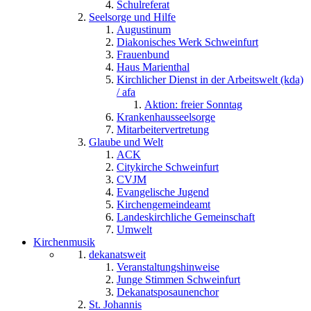
Schulreferat
Seelsorge und Hilfe
Augustinum
Diakonisches Werk Schweinfurt
Frauenbund
Haus Marienthal
Kirchlicher Dienst in der Arbeitswelt (kda)
/ afa
Aktion: freier Sonntag
Krankenhausseelsorge
Mitarbeitervertretung
Glaube und Welt
ACK
Citykirche Schweinfurt
CVJM
Evangelische Jugend
Kirchengemeindeamt
Landeskirchliche Gemeinschaft
Umwelt
Kirchenmusik
dekanatsweit
Veranstaltungshinweise
Junge Stimmen Schweinfurt
Dekanatsposaunenchor
St. Johannis