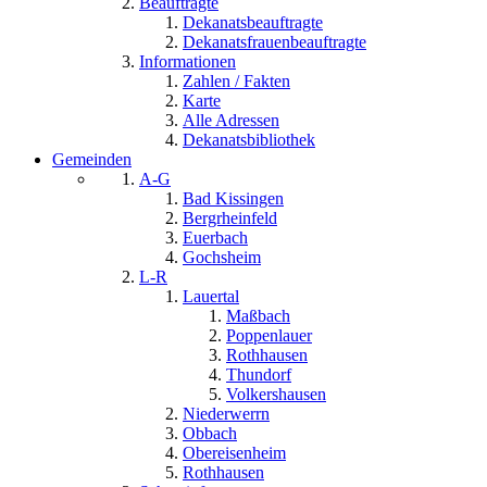
Beauftragte
Dekanatsbeauftragte
Dekanatsfrauenbeauftragte
Informationen
Zahlen / Fakten
Karte
Alle Adressen
Dekanatsbibliothek
Gemeinden
A-G
Bad Kissingen
Bergrheinfeld
Euerbach
Gochsheim
L-R
Lauertal
Maßbach
Poppenlauer
Rothhausen
Thundorf
Volkershausen
Niederwerrn
Obbach
Obereisenheim
Rothhausen