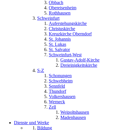
Obbach
Obereisenheim
Rothhausen
Schweinfurt
Auferstehungskirche
Christuskirche
Kreuzkirche Oberndorf
St. Johannis
St. Lukas
St. Salvator
Schweinfurt-West
Gustav-Adolf-Kirche
Dreieinigkeitskirche
S-Z
Schonungen
Schwebheim
Sennfeld
Thundorf
Volkershausen
Werneck
Zell
Weipoltshausen
Madenhausen
Dienste und Werke
Bildung