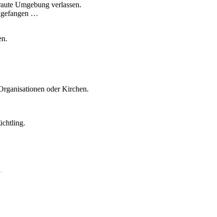
raute Umgebung verlassen.
gefangen …
en.
Organisationen oder Kirchen.
üchtling.