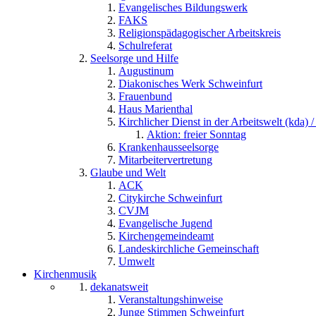
Evangelisches Bildungswerk
FAKS
Religionspädagogischer Arbeitskreis
Schulreferat
Seelsorge und Hilfe
Augustinum
Diakonisches Werk Schweinfurt
Frauenbund
Haus Marienthal
Kirchlicher Dienst in der Arbeitswelt (kda) /
Aktion: freier Sonntag
Krankenhausseelsorge
Mitarbeitervertretung
Glaube und Welt
ACK
Citykirche Schweinfurt
CVJM
Evangelische Jugend
Kirchengemeindeamt
Landeskirchliche Gemeinschaft
Umwelt
Kirchenmusik
dekanatsweit
Veranstaltungshinweise
Junge Stimmen Schweinfurt