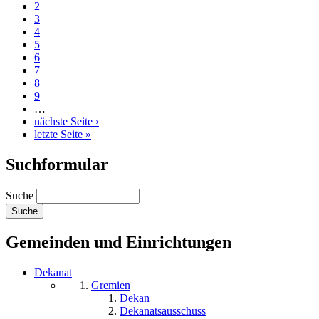
2
3
4
5
6
7
8
9
…
nächste Seite ›
letzte Seite »
Suchformular
Suche
Gemeinden und Einrichtungen
Dekanat
Gremien
Dekan
Dekanatsausschuss