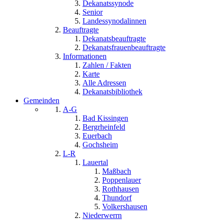
Dekanatssynode
Senior
Landessynodalinnen
Beauftragte
Dekanatsbeauftragte
Dekanatsfrauenbeauftragte
Informationen
Zahlen / Fakten
Karte
Alle Adressen
Dekanatsbibliothek
Gemeinden
A-G
Bad Kissingen
Bergrheinfeld
Euerbach
Gochsheim
L-R
Lauertal
Maßbach
Poppenlauer
Rothhausen
Thundorf
Volkershausen
Niederwerrn