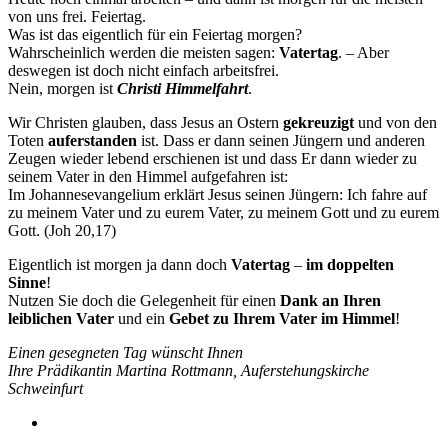
von uns frei. Feiertag.
Was ist das eigentlich für ein Feiertag morgen?
Wahrscheinlich werden die meisten sagen:
Vatertag
. – Aber
deswegen ist doch nicht einfach arbeitsfrei.
Nein, morgen ist
Christi Himmelfahrt
.
Wir Christen glauben, dass Jesus an Ostern
gekreuzigt
und von den
Toten
auferstanden
ist. Dass er dann seinen Jüngern und anderen
Zeugen wieder lebend erschienen ist und dass Er dann wieder zu
seinem Vater in den Himmel aufgefahren ist:
Im Johannesevangelium erklärt Jesus seinen Jüngern: Ich fahre auf
zu meinem Vater und zu eurem Vater, zu meinem Gott und zu eurem
Gott. (Joh 20,17)
Eigentlich ist morgen ja dann doch
Vatertag
–
im doppelten
Sinne
!
Nutzen Sie doch die Gelegenheit für einen
Dank an Ihren
leiblichen Vater
und ein
Gebet zu Ihrem Vater im Himmel
!
Einen gesegneten Tag wünscht Ihnen
Ihre Prädikantin Martina Rottmann, Auferstehungskirche
Schweinfurt