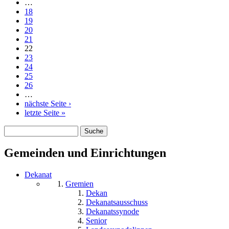
…
18
19
20
21
22
23
24
25
26
…
nächste Seite ›
letzte Seite »
Suche
Suchformular
Gemeinden und Einrichtungen
Dekanat
Gremien
Dekan
Dekanatsausschuss
Dekanatssynode
Senior