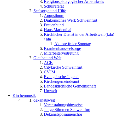
Religionspädagogischer Arbeitskreis
Schulreferat
Seelsorge und Hilfe
Augustinum
Diakonisches Werk Schweinfurt
Frauenbund
Haus Marienthal
Kirchlicher Dienst in der Arbeitswelt (kda)
/ afa
Aktion: freier Sonntag
Krankenhausseelsorge
Mitarbeitervertretung
Glaube und Welt
ACK
Citykirche Schweinfurt
CVJM
Evangelische Jugend
Kirchengemeindeamt
Landeskirchliche Gemeinschaft
Umwelt
Kirchenmusik
dekanatsweit
Veranstaltungshinweise
Junge Stimmen Schweinfurt
Dekanatsposaunenchor