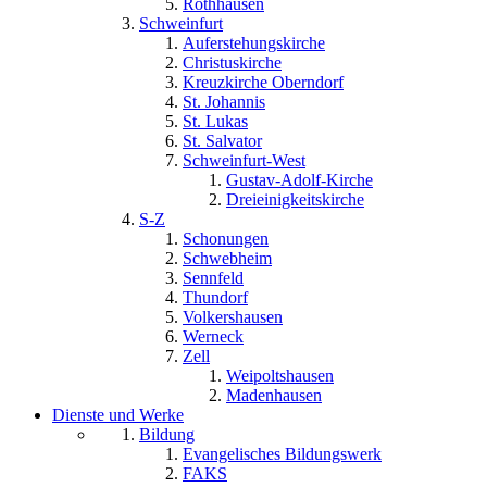
Rothhausen
Schweinfurt
Auferstehungskirche
Christuskirche
Kreuzkirche Oberndorf
St. Johannis
St. Lukas
St. Salvator
Schweinfurt-West
Gustav-Adolf-Kirche
Dreieinigkeitskirche
S-Z
Schonungen
Schwebheim
Sennfeld
Thundorf
Volkershausen
Werneck
Zell
Weipoltshausen
Madenhausen
Dienste und Werke
Bildung
Evangelisches Bildungswerk
FAKS