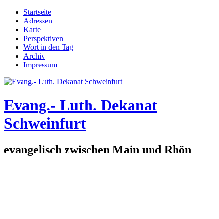
Direkt zum Inhalt
Startseite
Adressen
Hauptmenü
Karte
Perspektiven
Wort in den Tag
Archiv
Impressum
Evang.- Luth. Dekanat
Schweinfurt
evangelisch zwischen Main und Rhön