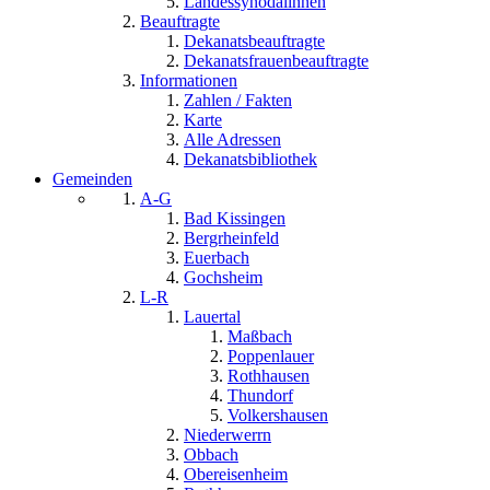
Landessynodalinnen
Beauftragte
Dekanatsbeauftragte
Dekanatsfrauenbeauftragte
Informationen
Zahlen / Fakten
Karte
Alle Adressen
Dekanatsbibliothek
Gemeinden
A-G
Bad Kissingen
Bergrheinfeld
Euerbach
Gochsheim
L-R
Lauertal
Maßbach
Poppenlauer
Rothhausen
Thundorf
Volkershausen
Niederwerrn
Obbach
Obereisenheim