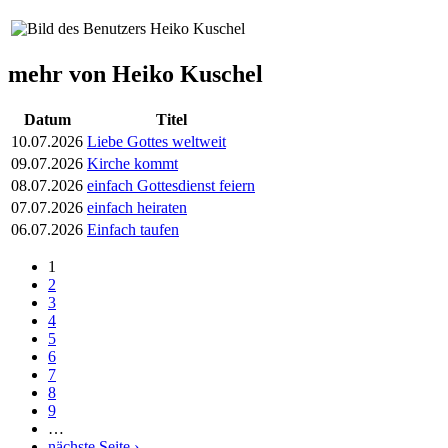
mehr von Heiko Kuschel
Datum
Titel
10.07.2026
Liebe Gottes weltweit
09.07.2026
Kirche kommt
08.07.2026
einfach Gottesdienst feiern
07.07.2026
einfach heiraten
06.07.2026
Einfach taufen
1
Seiten
2
3
4
5
6
7
8
9
…
nächste Seite ›