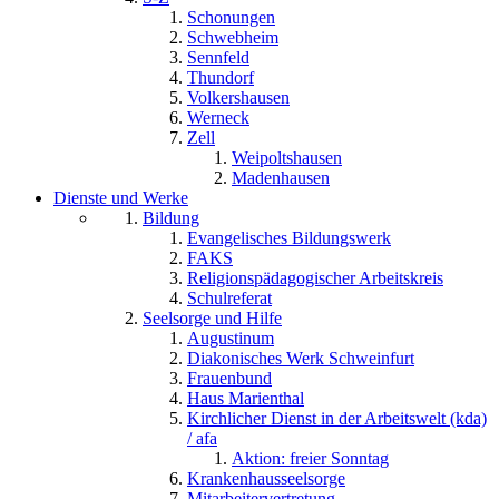
Schonungen
Schwebheim
Sennfeld
Thundorf
Volkershausen
Werneck
Zell
Weipoltshausen
Madenhausen
Dienste und Werke
Bildung
Evangelisches Bildungswerk
FAKS
Religionspädagogischer Arbeitskreis
Schulreferat
Seelsorge und Hilfe
Augustinum
Diakonisches Werk Schweinfurt
Frauenbund
Haus Marienthal
Kirchlicher Dienst in der Arbeitswelt (kda)
/ afa
Aktion: freier Sonntag
Krankenhausseelsorge
Mitarbeitervertretung