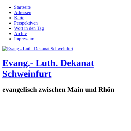
Direkt zum Inhalt
Startseite
Adressen
Hauptmenü
Karte
Perspektiven
Wort in den Tag
Archiv
Impressum
Evang.- Luth. Dekanat
Schweinfurt
evangelisch zwischen Main und Rhön