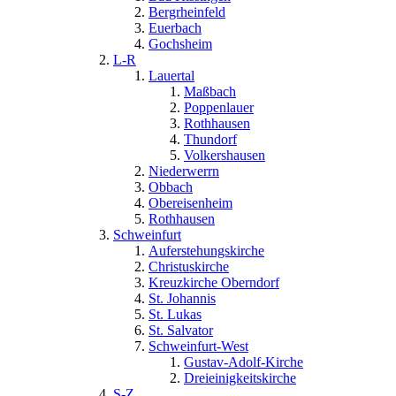
Bergrheinfeld
Euerbach
Gochsheim
L-R
Lauertal
Maßbach
Poppenlauer
Rothhausen
Thundorf
Volkershausen
Niederwerrn
Obbach
Obereisenheim
Rothhausen
Schweinfurt
Auferstehungskirche
Christuskirche
Kreuzkirche Oberndorf
St. Johannis
St. Lukas
St. Salvator
Schweinfurt-West
Gustav-Adolf-Kirche
Dreieinigkeitskirche
S-Z