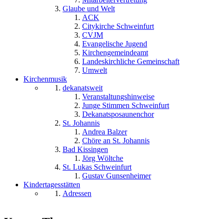
Glaube und Welt
ACK
Citykirche Schweinfurt
CVJM
Evangelische Jugend
Kirchengemeindeamt
Landeskirchliche Gemeinschaft
Umwelt
Kirchenmusik
dekanatsweit
Veranstaltungshinweise
Junge Stimmen Schweinfurt
Dekanatsposaunenchor
St. Johannis
Andrea Balzer
Chöre an St. Johannis
Bad Kissingen
Jörg Wöltche
St. Lukas Schweinfurt
Gustav Gunsenheimer
Kindertagesstätten
Adressen