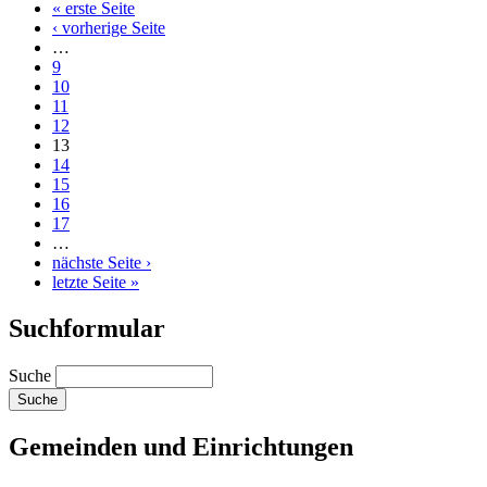
« erste Seite
‹ vorherige Seite
…
9
10
11
12
13
14
15
16
17
…
nächste Seite ›
letzte Seite »
Suchformular
Suche
Gemeinden und Einrichtungen