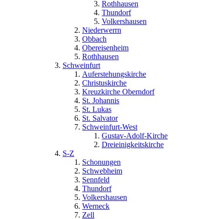
Rothhausen
Thundorf
Volkershausen
Niederwerrn
Obbach
Obereisenheim
Rothhausen
Schweinfurt
Auferstehungskirche
Christuskirche
Kreuzkirche Oberndorf
St. Johannis
St. Lukas
St. Salvator
Schweinfurt-West
Gustav-Adolf-Kirche
Dreieinigkeitskirche
S-Z
Schonungen
Schwebheim
Sennfeld
Thundorf
Volkershausen
Werneck
Zell