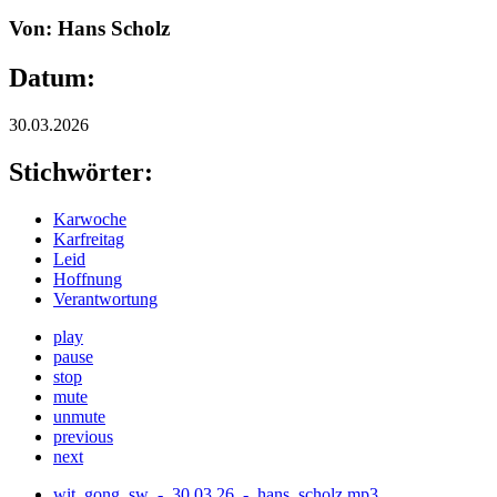
Von: Hans Scholz
Datum:
30.03.2026
Stichwörter:
Karwoche
Karfreitag
Leid
Hoffnung
Verantwortung
play
pause
stop
mute
unmute
previous
next
wit_gong_sw_-_30.03.26_-_hans_scholz.mp3