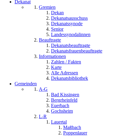
Dekanat
Gremien
Dekan
Dekanatsausschuss
Dekanatssynode
Senior
Landessynodalinnen
Beauftragte
Dekanatsbeauftragte
Dekanatsfrauenbeauftragte
Informationen
Zahlen / Fakten
Karte
Alle Adressen
Dekanatsbibliothek
Gemeinden
A-G
Bad Kissingen
Bergrheinfeld
Euerbach
Gochsheim
L-R
Lauertal
Maßbach
Poppenlauer