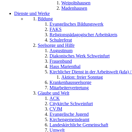
Weipoltshausen
Madenhausen
Dienste und Werke
Bildung
Evangelisches Bildungswerk
FAKS
Religionspädagogischer Arbeitskreis
Schulreferat
Seelsorge und Hilfe
Augustinum
Diakonisches Werk Schweinfurt
Frauenbund
Haus Marienthal
Kirchlicher Dienst in der Arbeitswelt (kda) /
Aktion: freier Sonntag
Krankenhausseelsorge
Mitarbeitervertretung
Glaube und Welt
ACK
Citykirche Schweinfurt
CVJM
Evangelische Jugend
Kirchengemeindeamt
Landeskirchliche Gemeinschaft
Umwelt