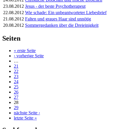
23.08.2012
Jesus - der beste Psychotherapeut
22.08.2012
Wie schade: Ein unbeantworteter Liebesbrief
21.08.2012
Falten und graues Haar sind unnötig
20.08.2012
Sommergedanken über die Dreieinigkeit
Seiten
« erste Seite
‹ vorherige Seite
…
21
22
23
24
25
26
27
28
29
nächste Seite ›
letzte Seite »