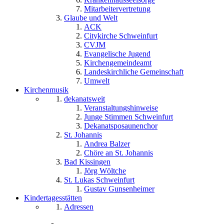
Mitarbeitervertretung
Glaube und Welt
ACK
Citykirche Schweinfurt
CVJM
Evangelische Jugend
Kirchengemeindeamt
Landeskirchliche Gemeinschaft
Umwelt
Kirchenmusik
dekanatsweit
Veranstaltungshinweise
Junge Stimmen Schweinfurt
Dekanatsposaunenchor
St. Johannis
Andrea Balzer
Chöre an St. Johannis
Bad Kissingen
Jörg Wöltche
St. Lukas Schweinfurt
Gustav Gunsenheimer
Kindertagesstätten
Adressen