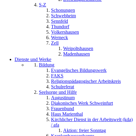
S-Z
Schonungen
Schwebheim
Sennfeld
Thundorf
Volkershausen
Werneck
Zell
Weipoltshausen
Madenhausen
Dienste und Werke
Bildung
Evangelisches Bildungswerk
FAKS
Religionspädagogischer Arbeitskreis
Schulreferat
Seelsorge und Hilfe
Augustinum
Diakonisches Werk Schweinfurt
Frauenbund
Haus Marienthal
Kirchlicher Dienst in der Arbeitswelt (kda)
/ afa
Aktion: freier Sonntag
Krankenhausseelsorge