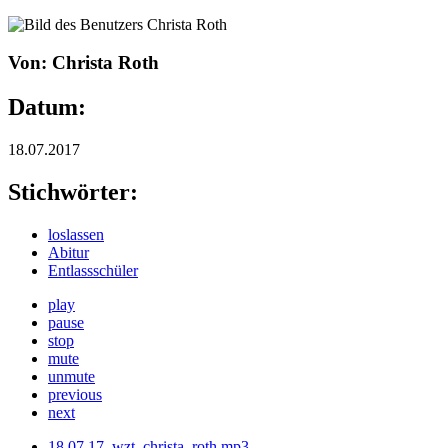
Von: Christa Roth
Datum:
18.07.2017
Stichwörter:
loslassen
Abitur
Entlassschüler
play
pause
stop
mute
unmute
previous
next
18.07.17_wzt_christa_roth.mp3