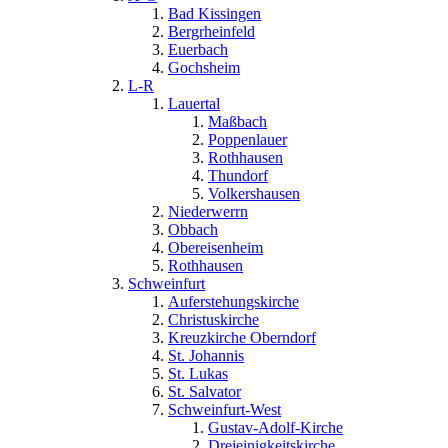
Bad Kissingen
Bergrheinfeld
Euerbach
Gochsheim
L-R
Lauertal
Maßbach
Poppenlauer
Rothhausen
Thundorf
Volkershausen
Niederwerrn
Obbach
Obereisenheim
Rothhausen
Schweinfurt
Auferstehungskirche
Christuskirche
Kreuzkirche Oberndorf
St. Johannis
St. Lukas
St. Salvator
Schweinfurt-West
Gustav-Adolf-Kirche
Dreieinigkeitskirche