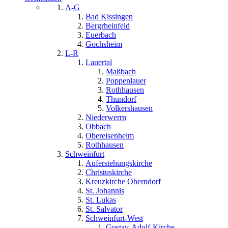
A-G
Bad Kissingen
Bergrheinfeld
Euerbach
Gochsheim
L-R
Lauertal
Maßbach
Poppenlauer
Rothhausen
Thundorf
Volkershausen
Niederwerrn
Obbach
Obereisenheim
Rothhausen
Schweinfurt
Auferstehungskirche
Christuskirche
Kreuzkirche Oberndorf
St. Johannis
St. Lukas
St. Salvator
Schweinfurt-West
Gustav-Adolf-Kirche