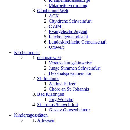
Krankenhausseelsorge
Mitarbeitervertretung
Glaube und Welt
ACK
Citykirche Schweinfurt
CVJM
Evangelische Jugend
Kirchengemeindeamt
Landeskirchliche Gemeinschaft
Umwelt
Kirchenmusik
dekanatsweit
Veranstaltungshinweise
Junge Stimmen Schweinfurt
Dekanatsposaunenchor
St. Johannis
Andrea Balzer
Chöre an St. Johannis
Bad Kissingen
Jörg Wöltche
St. Lukas Schweinfurt
Gustav Gunsenheimer
Kindertagesstätten
Adressen