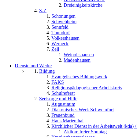
Dreieinigkeitskirche
S-Z
Schonungen
Schwebheim
Sennfeld
Thundorf
Volkershausen
Werneck
Zell
Weipoltshausen
Madenhausen
Dienste und Werke
Bildung
Evangelisches Bildungswerk
FAKS
Religionspädagogischer Arbeitskreis
Schulreferat
Seelsorge und Hilfe
Augustinum
Diakonisches Werk Schweinfurt
Frauenbund
Haus Marienthal
Kirchlicher Dienst in der Arbeitswelt (kda) /
Aktion: freier Sonntag