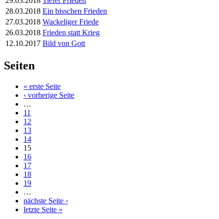
29.03.2018
Tiefer Frieden
28.03.2018
Ein bisschen Frieden
27.03.2018
Wackeliger Friede
26.03.2018
Frieden statt Krieg
12.10.2017
Bild von Gott
Seiten
« erste Seite
‹ vorherige Seite
…
11
12
13
14
15
16
17
18
19
…
nächste Seite ›
letzte Seite »