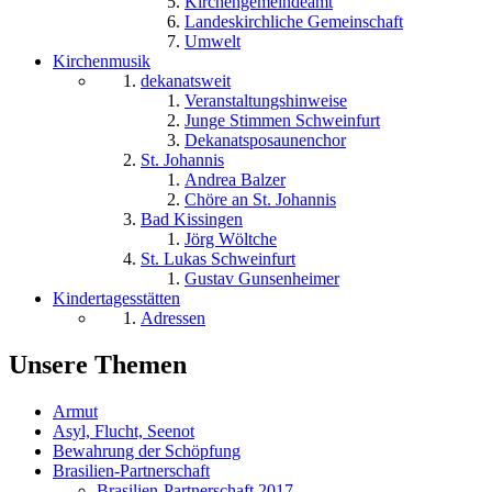
Kirchengemeindeamt
Landeskirchliche Gemeinschaft
Umwelt
Kirchenmusik
dekanatsweit
Veranstaltungshinweise
Junge Stimmen Schweinfurt
Dekanatsposaunenchor
St. Johannis
Andrea Balzer
Chöre an St. Johannis
Bad Kissingen
Jörg Wöltche
St. Lukas Schweinfurt
Gustav Gunsenheimer
Kindertagesstätten
Adressen
Unsere Themen
Armut
Asyl, Flucht, Seenot
Bewahrung der Schöpfung
Brasilien-Partnerschaft
Brasilien-Partnerschaft 2017