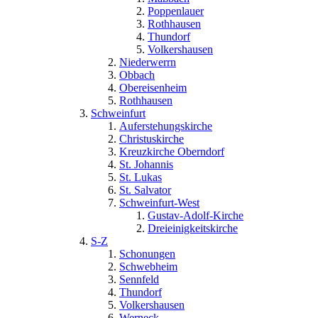
Poppenlauer
Rothhausen
Thundorf
Volkershausen
Niederwerrn
Obbach
Obereisenheim
Rothhausen
Schweinfurt
Auferstehungskirche
Christuskirche
Kreuzkirche Oberndorf
St. Johannis
St. Lukas
St. Salvator
Schweinfurt-West
Gustav-Adolf-Kirche
Dreieinigkeitskirche
S-Z
Schonungen
Schwebheim
Sennfeld
Thundorf
Volkershausen
Werneck