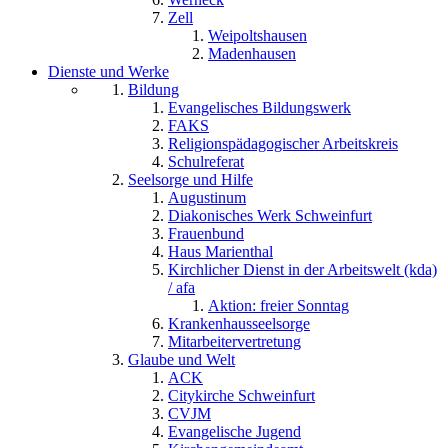
Zell
Weipoltshausen
Madenhausen
Dienste und Werke
Bildung
Evangelisches Bildungswerk
FAKS
Religionspädagogischer Arbeitskreis
Schulreferat
Seelsorge und Hilfe
Augustinum
Diakonisches Werk Schweinfurt
Frauenbund
Haus Marienthal
Kirchlicher Dienst in der Arbeitswelt (kda)
/ afa
Aktion: freier Sonntag
Krankenhausseelsorge
Mitarbeitervertretung
Glaube und Welt
ACK
Citykirche Schweinfurt
CVJM
Evangelische Jugend