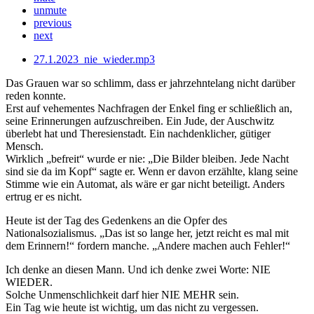
unmute
previous
next
27.1.2023_nie_wieder.mp3
Das Grauen war so schlimm, dass er jahrzehntelang nicht darüber
reden konnte.
Erst auf vehementes Nachfragen der Enkel fing er schließlich an,
seine Erinnerungen aufzuschreiben. Ein Jude, der Auschwitz
überlebt hat und Theresienstadt. Ein nachdenklicher, gütiger
Mensch.
Wirklich „befreit“ wurde er nie: „Die Bilder bleiben. Jede Nacht
sind sie da im Kopf“ sagte er. Wenn er davon erzählte, klang seine
Stimme wie ein Automat, als wäre er gar nicht beteiligt. Anders
ertrug er es nicht.
Heute ist der Tag des Gedenkens an die Opfer des
Nationalsozialismus. „Das ist so lange her, jetzt reicht es mal mit
dem Erinnern!“ fordern manche. „Andere machen auch Fehler!“
Ich denke an diesen Mann. Und ich denke zwei Worte: NIE
WIEDER.
Solche Unmenschlichkeit darf hier NIE MEHR sein.
Ein Tag wie heute ist wichtig, um das nicht zu vergessen.