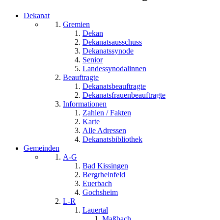
Dekanat
Gremien
Dekan
Dekanatsausschuss
Dekanatssynode
Senior
Landessynodalinnen
Beauftragte
Dekanatsbeauftragte
Dekanatsfrauenbeauftragte
Informationen
Zahlen / Fakten
Karte
Alle Adressen
Dekanatsbibliothek
Gemeinden
A-G
Bad Kissingen
Bergrheinfeld
Euerbach
Gochsheim
L-R
Lauertal
Maßbach