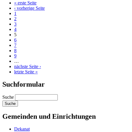
« erste Seite
‹ vorherige Seite
1
2
3
4
5
6
7
8
9
…
nächste Seite ›
letzte Seite »
Suchformular
Suche
Gemeinden und Einrichtungen
Dekanat