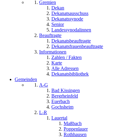
Gremien
Dekan
Dekanatsausschuss
Dekanatssynode
Senior
Landessynodalinnen
Beauftragte
Dekanatsbeauftragte
Dekanatsfrauenbeauftragte
Informationen
Zahlen / Fakten
Karte
Alle Adressen
Dekanatsbibliothek
Gemeinden
A-G
Bad Kissingen
Bergrheinfeld
Euerbach
Gochsheim
L-R
Lauertal
Maßbach
Poppenlauer
Rothhausen