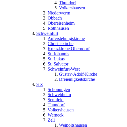
Thundorf
Volkershausen
Niederwerrn
Obbach
Obereisenheim
Rothhausen
Schweinfurt
Auferstehungskirche
Christuskirche
Kreuzkirche Oberndorf
St. Johannis
St. Lukas
St. Salvator
Schweinfurt-West
Gustav-Adolf-Kirche
Dreieinigkeitskirche
S-Z
Schonungen
Schwebheim
Sennfeld
Thundorf
Volkershausen
Werneck
Zell
Weipoltshausen