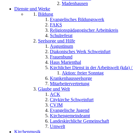
Madenhausen
Dienste und Werke
Bildung
Evangelisches Bildungswerk
FAKS
Religionspädagogischer Arbeitskreis
Schulreferat
Seelsorge und Hilfe
Augustinum
Diakonisches Werk Schweinfurt
Frauenbund
Haus Marienthal
Kirchlicher Dienst in der Arbeitswelt (kda) /
Aktion: freier Sonntag
Krankenhausseelsorge
Mitarbeitervertretung
Glaube und Welt
ACK
Citykirche Schweinfurt
CVJM
Evangelische Jugend
Kirchengemeindeamt
Landeskirchliche Gemeinschaft
Umwelt
Kirchenmusik