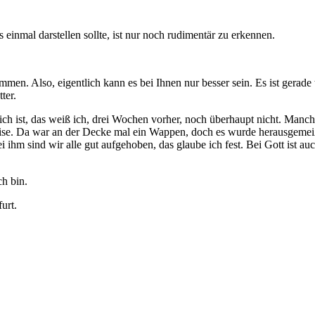
n. Also, eigentlich kann es bei Ihnen nur besser sein. Es ist gerade t
ter.
dlich ist, das weiß ich, drei Wochen vorher, noch überhaupt nicht. Man
ise. Da war an der Decke mal ein Wappen, doch es wurde herausgemeiße
Bei ihm sind wir alle gut aufgehoben, das glaube ich fest. Bei Gott is
.
ch bin.
urt.