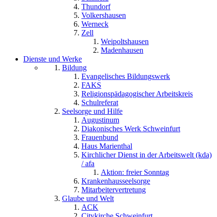
Thundorf
Volkershausen
Werneck
Zell
Weipoltshausen
Madenhausen
Dienste und Werke
Bildung
Evangelisches Bildungswerk
FAKS
Religionspädagogischer Arbeitskreis
Schulreferat
Seelsorge und Hilfe
Augustinum
Diakonisches Werk Schweinfurt
Frauenbund
Haus Marienthal
Kirchlicher Dienst in der Arbeitswelt (kda)
/ afa
Aktion: freier Sonntag
Krankenhausseelsorge
Mitarbeitervertretung
Glaube und Welt
ACK
Citykirche Schweinfurt