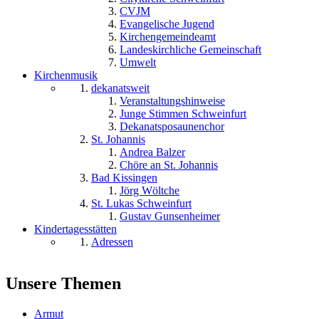
CVJM
Evangelische Jugend
Kirchengemeindeamt
Landeskirchliche Gemeinschaft
Umwelt
Kirchenmusik
dekanatsweit
Veranstaltungshinweise
Junge Stimmen Schweinfurt
Dekanatsposaunenchor
St. Johannis
Andrea Balzer
Chöre an St. Johannis
Bad Kissingen
Jörg Wöltche
St. Lukas Schweinfurt
Gustav Gunsenheimer
Kindertagesstätten
Adressen
Unsere Themen
Armut