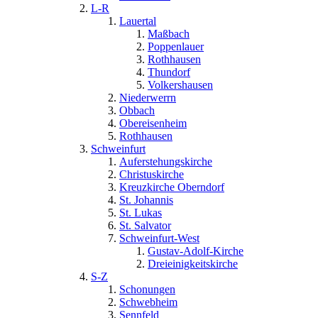
L-R
Lauertal
Maßbach
Poppenlauer
Rothhausen
Thundorf
Volkershausen
Niederwerrn
Obbach
Obereisenheim
Rothhausen
Schweinfurt
Auferstehungskirche
Christuskirche
Kreuzkirche Oberndorf
St. Johannis
St. Lukas
St. Salvator
Schweinfurt-West
Gustav-Adolf-Kirche
Dreieinigkeitskirche
S-Z
Schonungen
Schwebheim
Sennfeld