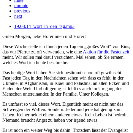
mute
unmute
previous
next
19.03.14_wort_in_den_tag.mp3
Guten Morgen, liebe Hörerinnen und Hörer!
Diese Woche stelle ich Ihnen jeden Tag ein „großes Wort“ vor. Eins,
das wir Pfarrer zu oft verwenden, wie eine
Aktion für die Fastenzeit
meint. Wir sollen mal drauf verzichten. Mal sehen, ob Sie erraten,
welches Wort ich heute beschreibe.
Das heutige Wort haben Sie sich bestimmt schon oft gewünscht.
Fast jeden Tag in den Nachrichten sehen wir, dass es fehlt, in der
Ukraine, in Afghanistan, in Israel und Palästina, an allen Ecken und
Enden der Welt. Und oft genug ist fehlt es auch im Umgang der
Menschen untereinander. In der Familie. Unter Kollegen.
Es umfasst so viel, dieses Wort. Eigentlich meint es nicht nur das
Schweigen der Waffen. Sondern: Jeder und jede hat genug zum
Leben. Keiner neidet einem anderen etwas. Kein Leben ist bedroht.
Niemand braucht Angst zu haben vor irgend etwas.
Es ist noch ein weiter Weg bis dahin. Trotzdem lässt der Evangelist