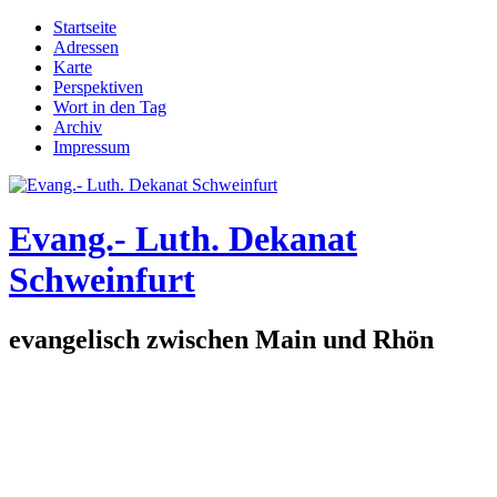
Direkt zum Inhalt
Startseite
Adressen
Hauptmenü
Karte
Perspektiven
Wort in den Tag
Archiv
Impressum
Evang.- Luth. Dekanat
Schweinfurt
evangelisch zwischen Main und Rhön