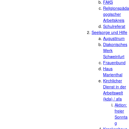
FAKS
Religionspäda
gogischer
Arbeitskreis
Schulreferat
Seelsorge und Hilfe
Augustinum
Diakonisches
Werk
Schweinfurt
Frauenbund
Haus
Marienthal
Kirchlicher
Dienst in der
Arbeitswelt
(kda) / afa
Aktion:
freier
Sonnta
g