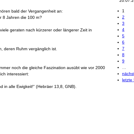
20.07.
1
ehören bald der Vergangenheit an:
Seit
2
r 8 Jahren die 100 m?
3
4
 viele geraten nach kürzerer oder längerer Zeit in
5
6
7
, deren Ruhm vergänglich ist.
8
9
…
immer noch die gleiche Faszination ausübt wie vor 2000
nächst
ch interessiert:
letzte
nd in alle Ewigkeit!“ (Hebräer 13,8, GNB).