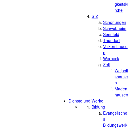
gkeitski
rche
S-Z
Schonungen
Schwebheim
Sennfeld
Thundorf
Volkershause
n
Werneck
Zell
Weipolt
shause
n
Maden
hausen
Dienste und Werke
Bildung
Evangelische
s
Bildungswerk