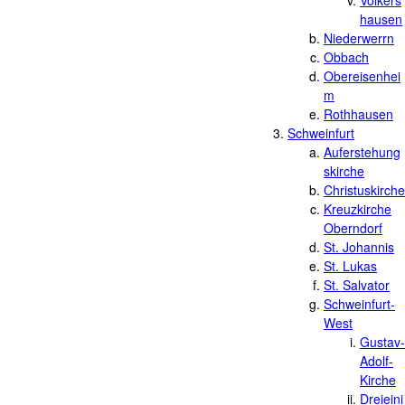
Volkers
hausen
Niederwerrn
Obbach
Obereisenhei
m
Rothhausen
Schweinfurt
Auferstehung
skirche
Christuskirche
Kreuzkirche
Oberndorf
St. Johannis
St. Lukas
St. Salvator
Schweinfurt-
West
Gustav-
Adolf-
Kirche
Dreieini