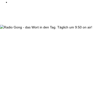
wortindentag-radiogong.png