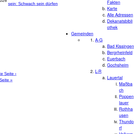
2026
Fakten
sein: Schwach sein dürfen
Karte
en
Alle Adressen
Dekanatsbibli
othek
Gemeinden
A-G
Bad Kissingen
Bergrheinfeld
Euerbach
Gochsheim
L-R
e Seite ›
Lauertal
 Seite »
Maßba
ch
Poppen
lauer
Rothha
usen
Thundo
rf