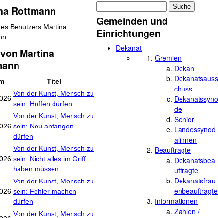
Suche
ina Rottmann
Suchformular
Gemeinden und
Einrichtungen
Dekanat
von Martina
Gremien
mann
Dekan
Dekanatsauss
um
Titel
chuss
Von der Kunst, Mensch zu
Dekanatssyno
2026
sein: Hoffen dürfen
de
Von der Kunst, Mensch zu
Senior
2026
sein: Neu anfangen
Landessynod
dürfen
alinnen
Von der Kunst, Mensch zu
Beauftragte
2026
sein: Nicht alles im Griff
Dekanatsbea
haben müssen
uftragte
Dekanatsfrau
Von der Kunst, Mensch zu
enbeauftragte
2026
sein: Fehler machen
Informationen
dürfen
Zahlen /
Von der Kunst, Mensch zu