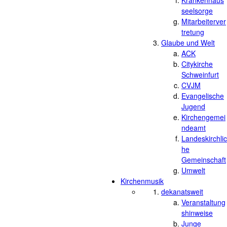
Krankenhaus
seelsorge
Mitarbeiterver
tretung
Glaube und Welt
ACK
Citykirche
Schweinfurt
CVJM
Evangelische
Jugend
Kirchengemei
ndeamt
Landeskirchlic
he
Gemeinschaft
Umwelt
Kirchenmusik
dekanatsweit
Veranstaltung
shinweise
Junge