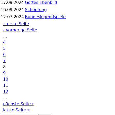
17.09.2024
Gottes Ebenbild
16.09.2024
Schöpfung
12.07.2024
Bundesjugendspiele
« erste Seite
Seiten
‹ vorherige Seite
…
4
5
6
7
8
9
10
11
12
…
nächste Seite ›
letzte Seite »