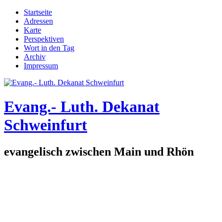
Direkt zum Inhalt
Startseite
Adressen
Hauptmenü
Karte
Perspektiven
Wort in den Tag
Archiv
Impressum
Evang.- Luth. Dekanat
Schweinfurt
evangelisch zwischen Main und Rhön