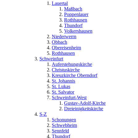
Lauertal
Maßbach
Poppenlauer
Rothhausen
Thundorf
Volkershausen
Niederwerrn
Obbach
Obereisenheim
Rothhausen
Schweinfurt
Auferstehungskirche
Christuskirche
Kreuzkirche Oberndorf
St. Johannis
St. Lukas
St. Salvator
Schweinfurt-West
Gustav-Adolf-Kirche
Dreieinigkeitskirche
S-Z
Schonungen
Schwebheim
Sennfeld
Thundorf