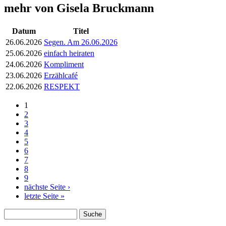
mehr von Gisela Bruckmann
Datum
Titel
26.06.2026
Segen. Am 26.06.2026
25.06.2026
einfach heiraten
24.06.2026
Kompliment
23.06.2026
Erzählcafé
22.06.2026
RESPEKT
1
Seiten
2
3
4
5
6
7
8
9
nächste Seite ›
letzte Seite »
Suche
Suchformular