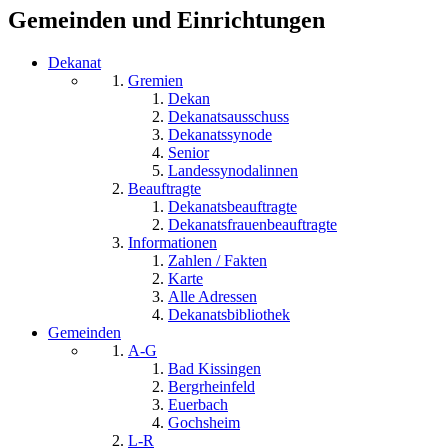
Gemeinden und Einrichtungen
Dekanat
Gremien
Dekan
Dekanatsausschuss
Dekanatssynode
Senior
Landessynodalinnen
Beauftragte
Dekanatsbeauftragte
Dekanatsfrauenbeauftragte
Informationen
Zahlen / Fakten
Karte
Alle Adressen
Dekanatsbibliothek
Gemeinden
A-G
Bad Kissingen
Bergrheinfeld
Euerbach
Gochsheim
L-R