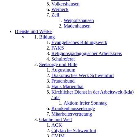
Volkershausen
Werneck
Zell
Weipoltshausen
Madenhausen
Dienste und Werke
Bildung
Evangelisches Bildungswerk
FAKS
Religionspädagogischer Arbeitskreis
Schulreferat
Seelsorge und Hilfe
Augustinum
Diakonisches Werk Schweinfurt
Frauenbund
Haus Marienthal
Kirchlicher Dienst in der Arbeitswelt (kda)
/ afa
Aktion: freier Sonntag
Krankenhausseelsorge
Mitarbeitervertretung
Glaube und Welt
ACK
Citykirche Schweinfurt
CVJM