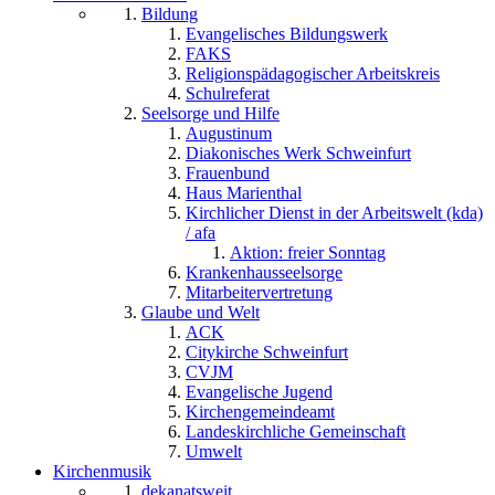
Bildung
Evangelisches Bildungswerk
FAKS
Religionspädagogischer Arbeitskreis
Schulreferat
Seelsorge und Hilfe
Augustinum
Diakonisches Werk Schweinfurt
Frauenbund
Haus Marienthal
Kirchlicher Dienst in der Arbeitswelt (kda)
/ afa
Aktion: freier Sonntag
Krankenhausseelsorge
Mitarbeitervertretung
Glaube und Welt
ACK
Citykirche Schweinfurt
CVJM
Evangelische Jugend
Kirchengemeindeamt
Landeskirchliche Gemeinschaft
Umwelt
Kirchenmusik
dekanatsweit