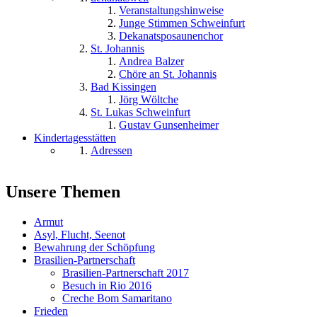
Veranstaltungshinweise
Junge Stimmen Schweinfurt
Dekanatsposaunenchor
St. Johannis
Andrea Balzer
Chöre an St. Johannis
Bad Kissingen
Jörg Wöltche
St. Lukas Schweinfurt
Gustav Gunsenheimer
Kindertagesstätten
Adressen
Unsere Themen
Armut
Asyl, Flucht, Seenot
Bewahrung der Schöpfung
Brasilien-Partnerschaft
Brasilien-Partnerschaft 2017
Besuch in Rio 2016
Creche Bom Samaritano
Frieden