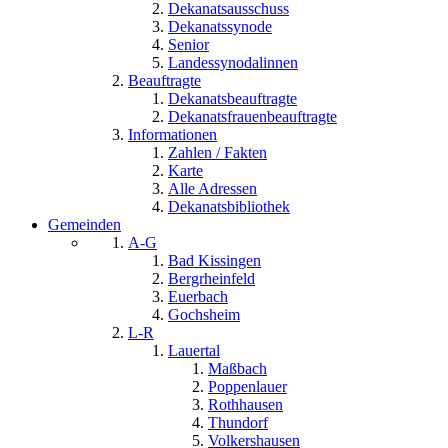
Dekanatsausschuss
Dekanatssynode
Senior
Landessynodalinnen
Beauftragte
Dekanatsbeauftragte
Dekanatsfrauenbeauftragte
Informationen
Zahlen / Fakten
Karte
Alle Adressen
Dekanatsbibliothek
Gemeinden
A-G
Bad Kissingen
Bergrheinfeld
Euerbach
Gochsheim
L-R
Lauertal
Maßbach
Poppenlauer
Rothhausen
Thundorf
Volkershausen