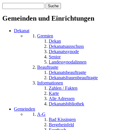
Suche
Suchformular
Gemeinden und Einrichtungen
Dekanat
Gremien
Dekan
Dekanatsausschuss
Dekanatssynode
Senior
Landessynodalinnen
Beauftragte
Dekanatsbeauftragte
Dekanatsfrauenbeauftragte
Informationen
Zahlen / Fakten
Karte
Alle Adressen
Dekanatsbibliothek
Gemeinden
A-G
Bad Kissingen
Bergrheinfeld
Euerbach