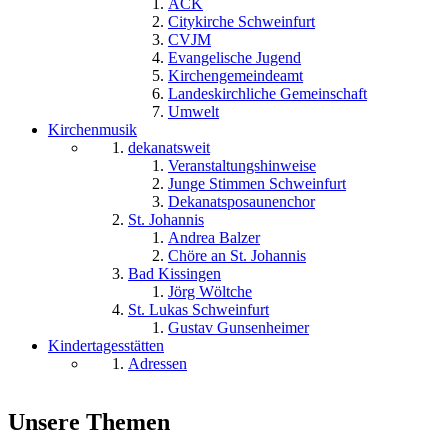
ACK
Citykirche Schweinfurt
CVJM
Evangelische Jugend
Kirchengemeindeamt
Landeskirchliche Gemeinschaft
Umwelt
Kirchenmusik
dekanatsweit
Veranstaltungshinweise
Junge Stimmen Schweinfurt
Dekanatsposaunenchor
St. Johannis
Andrea Balzer
Chöre an St. Johannis
Bad Kissingen
Jörg Wöltche
St. Lukas Schweinfurt
Gustav Gunsenheimer
Kindertagesstätten
Adressen
Unsere Themen