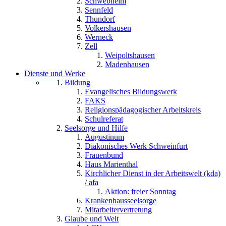
Schwebheim
Sennfeld
Thundorf
Volkershausen
Werneck
Zell
Weipoltshausen
Madenhausen
Dienste und Werke
Bildung
Evangelisches Bildungswerk
FAKS
Religionspädagogischer Arbeitskreis
Schulreferat
Seelsorge und Hilfe
Augustinum
Diakonisches Werk Schweinfurt
Frauenbund
Haus Marienthal
Kirchlicher Dienst in der Arbeitswelt (kda)
/ afa
Aktion: freier Sonntag
Krankenhausseelsorge
Mitarbeitervertretung
Glaube und Welt