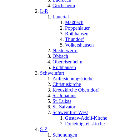
Gochsheim
L-R
Lauertal
Maßbach
Poppenlauer
Rothhausen
Thundorf
Volkershausen
Niederwerrn
Obbach
Obereisenheim
Rothhausen
Schweinfurt
Auferstehungskirche
Christuskirche
Kreuzkirche Oberndorf
St. Johannis
St. Lukas
St. Salvator
Schweinfurt-West
Gustav-Adolf-Kirche
Dreieinigkeitskirche
S-Z
Schonungen