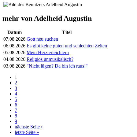
mehr von Adelheid Augustin
Datum
Titel
07.08.2026
Gott neu suchen
06.08.2026
Es gibt keine guten und schlechten Zeiten
05.08.2026
Mein Herz erleichtern
04.08.2026
Religiös unmusikalisch?
03.08.2026
"Nicht lügen? Da bin ich raus!"
1
Seiten
2
3
4
5
6
7
8
9
nächste Seite ›
letzte Seite »