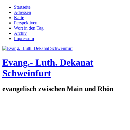
Direkt zum Inhalt
Startseite
Adressen
Hauptmenü
Karte
Perspektiven
Wort in den Tag
Archiv
Impressum
Evang.- Luth. Dekanat
Schweinfurt
evangelisch zwischen Main und Rhön